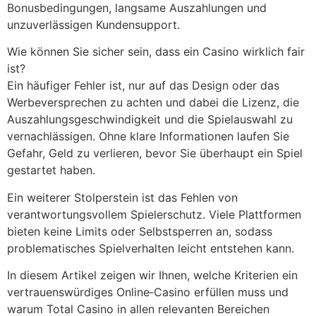
Bonusbedingungen, langsame Auszahlungen und
unzuverlässigen Kundensupport.
Wie können Sie sicher sein, dass ein Casino wirklich fair
ist?
Ein häufiger Fehler ist, nur auf das Design oder das
Werbeversprechen zu achten und dabei die Lizenz, die
Auszahlungsgeschwindigkeit und die Spielauswahl zu
vernachlässigen. Ohne klare Informationen laufen Sie
Gefahr, Geld zu verlieren, bevor Sie überhaupt ein Spiel
gestartet haben.
Ein weiterer Stolperstein ist das Fehlen von
verantwortungsvollem Spielerschutz. Viele Plattformen
bieten keine Limits oder Selbstsperren an, sodass
problematisches Spielverhalten leicht entstehen kann.
In diesem Artikel zeigen wir Ihnen, welche Kriterien ein
vertrauenswürdiges Online‑Casino erfüllen muss und
warum Total Casino in allen relevanten Bereichen