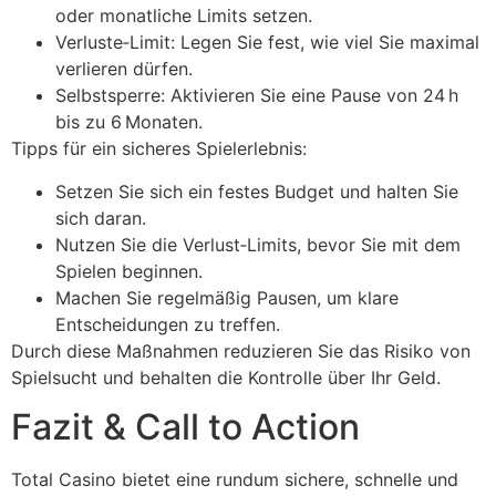
oder monatliche Limits setzen.
Verluste‑Limit: Legen Sie fest, wie viel Sie maximal
verlieren dürfen.
Selbstsperre: Aktivieren Sie eine Pause von 24 h
bis zu 6 Monaten.
Tipps für ein sicheres Spielerlebnis:
Setzen Sie sich ein festes Budget und halten Sie
sich daran.
Nutzen Sie die Verlust‑Limits, bevor Sie mit dem
Spielen beginnen.
Machen Sie regelmäßig Pausen, um klare
Entscheidungen zu treffen.
Durch diese Maßnahmen reduzieren Sie das Risiko von
Spielsucht und behalten die Kontrolle über Ihr Geld.
Fazit & Call to Action
Total Casino bietet eine rundum sichere, schnelle und