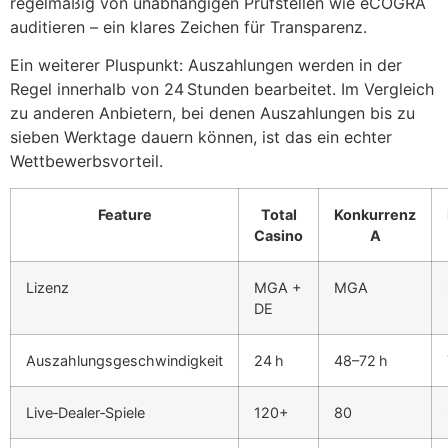
regelmäßig von unabhängigen Prüfstellen wie eCOGRA
auditieren – ein klares Zeichen für Transparenz.
Ein weiterer Pluspunkt: Auszahlungen werden in der
Regel innerhalb von 24 Stunden bearbeitet. Im Vergleich
zu anderen Anbietern, bei denen Auszahlungen bis zu
sieben Werktage dauern können, ist das ein echter
Wettbewerbsvorteil.
Feature
Total
Konkurrenz
Casino
A
Lizenz
MGA +
MGA
DE
Auszahlungsgeschwindigkeit
24 h
48–72 h
Live‑Dealer‑Spiele
120+
80