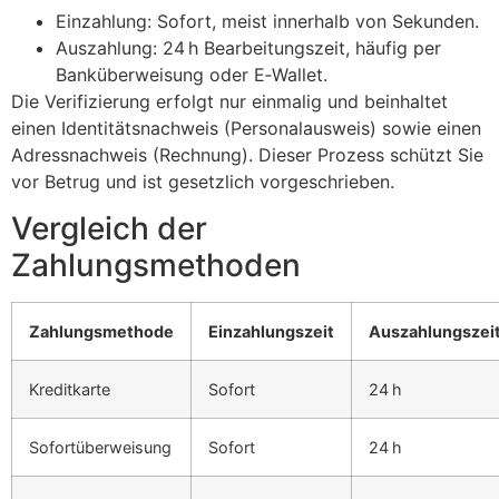
Einzahlung: Sofort, meist innerhalb von Sekunden.
Auszahlung: 24 h Bearbeitungszeit, häufig per
Banküberweisung oder E‑Wallet.
Die Verifizierung erfolgt nur einmalig und beinhaltet
einen Identitätsnachweis (Personalausweis) sowie einen
Adressnachweis (Rechnung). Dieser Prozess schützt Sie
vor Betrug und ist gesetzlich vorgeschrieben.
Vergleich der
Zahlungsmethoden
Zahlungsmethode
Einzahlungszeit
Auszahlungszei
Kreditkarte
Sofort
24 h
Sofortüberweisung
Sofort
24 h