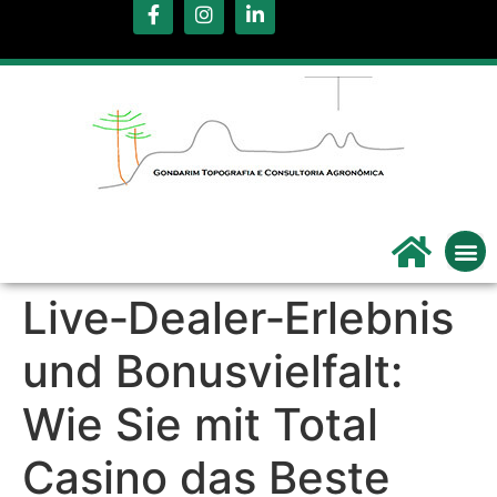
.
Servi
Qu
Live‑Dealer‑Erlebnis
und Bonusvielfalt:
Wie Sie mit Total
Casino das Beste