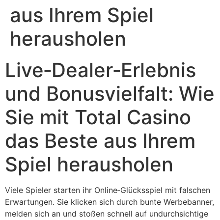
aus Ihrem Spiel
herausholen
Live‑Dealer‑Erlebnis
und Bonusvielfalt: Wie
Sie mit Total Casino
das Beste aus Ihrem
Spiel herausholen
Viele Spieler starten ihr Online‑Glücksspiel mit falschen
Erwartungen. Sie klicken sich durch bunte Werbebanner,
melden sich an und stoßen schnell auf undurchsichtige