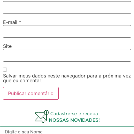
E-mail
*
Site
Salvar meus dados neste navegador para a próxima vez
que eu comentar.
Cadastre-se e receba
NOSSAS NOVIDADES!