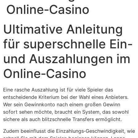
Online‑Casino
Ultimative Anleitung
für superschnelle Ein-
und Auszahlungen im
Online‑Casino
Eine rasche Auszahlung ist für viele Spieler das
entscheidende Kriterium bei der Wahl eines Anbieters.
Wer sein Gewinnkonto nach einem großen Gewinn
sofort sehen möchte, braucht ein System, das sowohl
sichere als auch blitzschnelle Transfers ermöglicht.
Zudem beeinflusst die Einzahlungs‑Geschwindigkeit, wie