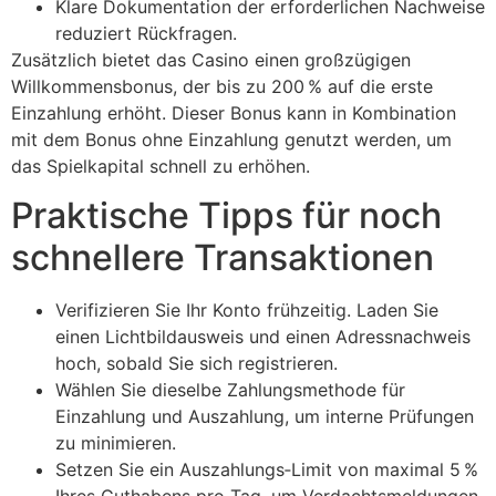
Klare Dokumentation der erforderlichen Nachweise
reduziert Rückfragen.
Zusätzlich bietet das Casino einen großzügigen
Willkommensbonus, der bis zu 200 % auf die erste
Einzahlung erhöht. Dieser Bonus kann in Kombination
mit dem Bonus ohne Einzahlung genutzt werden, um
das Spielkapital schnell zu erhöhen.
Praktische Tipps für noch
schnellere Transaktionen
Verifizieren Sie Ihr Konto frühzeitig. Laden Sie
einen Lichtbildausweis und einen Adressnachweis
hoch, sobald Sie sich registrieren.
Wählen Sie dieselbe Zahlungsmethode für
Einzahlung und Auszahlung, um interne Prüfungen
zu minimieren.
Setzen Sie ein Auszahlungs‑Limit von maximal 5 %