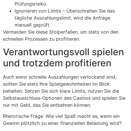
Prüfungsrisiko.
Ignorieren von Limits – Überschreiten Sie das
tägliche Auszahlungslimit, wird die Anfrage
manuell geprüft.
Vermeiden Sie diese Stolperfallen, um stets von den
schnellen Prozessen zu profitieren.
Verantwortungsvoll spielen
und trotzdem profitieren
Auch wenn schnelle Auszahlungen verlockend sind,
sollten Sie stets Ihre Spielgewohnheiten im Blick
behalten. Setzen Sie sich klare Limits, nutzen Sie die
Selbstausschluss‑Optionen des Casinos und spielen Sie
nur mit Geld, das Sie entbehren können.
Rhetorische Frage: Wie viel Spaß macht es, wenn ein
Gewinn plötzlich zu einer finanziellen Belastung wird?