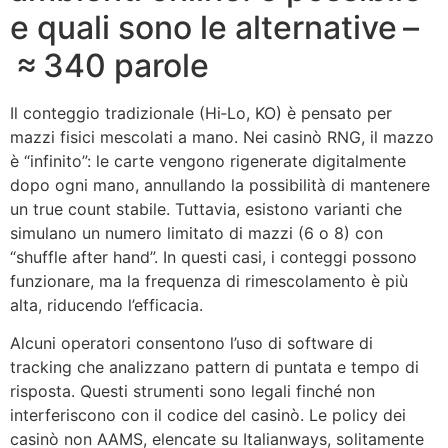
e quali sono le alternative –
≈ 340 parole
Il conteggio tradizionale (Hi‑Lo, KO) è pensato per
mazzi fisici mescolati a mano. Nei casinò RNG, il mazzo
è “infinito”: le carte vengono rigenerate digitalmente
dopo ogni mano, annullando la possibilità di mantenere
un true count stabile. Tuttavia, esistono varianti che
simulano un numero limitato di mazzi (6 o 8) con
“shuffle after hand”. In questi casi, i conteggi possono
funzionare, ma la frequenza di rimescolamento è più
alta, riducendo l’efficacia.
Alcuni operatori consentono l’uso di software di
tracking che analizzano pattern di puntata e tempo di
risposta. Questi strumenti sono legali finché non
interferiscono con il codice del casinò. Le policy dei
casinò non AAMS, elencate su Italianways, solitamente