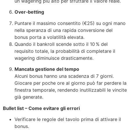
un wagering più alto per sfruttare il valore reale.
Over‑betting
Puntare il massimo consentito (€25) su ogni mano
nella speranza di una rapida conversione del
bonus porta a volatilità elevata.
Quando il bankroll scende sotto il 10 % del
requisito totale, la probabilità di completare il
wagering diminuisce drasticamente.
Mancata gestione del tempo
Alcuni bonus hanno una scadenza di 7 giorni.
Giocare per poche ore al giorno può far perdere la
finestra temporale, rendendo inutilizzabili le vincite
già generate.
Bullet list – Come evitare gli errori
Verificare le regole del tavolo prima di attivare il
bonus.