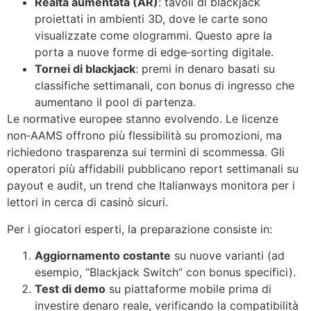
Realtà aumentata (AR)
: tavoli di blackjack
proiettati in ambienti 3D, dove le carte sono
visualizzate come ologrammi. Questo apre la
porta a nuove forme di edge‑sorting digitale.
Tornei di blackjack
: premi in denaro basati su
classifiche settimanali, con bonus di ingresso che
aumentano il pool di partenza.
Le normative europee stanno evolvendo. Le licenze
non‑AAMS offrono più flessibilità su promozioni, ma
richiedono trasparenza sui termini di scommessa. Gli
operatori più affidabili pubblicano report settimanali su
payout e audit, un trend che Italianways monitora per i
lettori in cerca di casinò sicuri.
Per i giocatori esperti, la preparazione consiste in:
Aggiornamento costante
su nuove varianti (ad
esempio, “Blackjack Switch” con bonus specifici).
Test di demo
su piattaforme mobile prima di
investire denaro reale, verificando la compatibilità