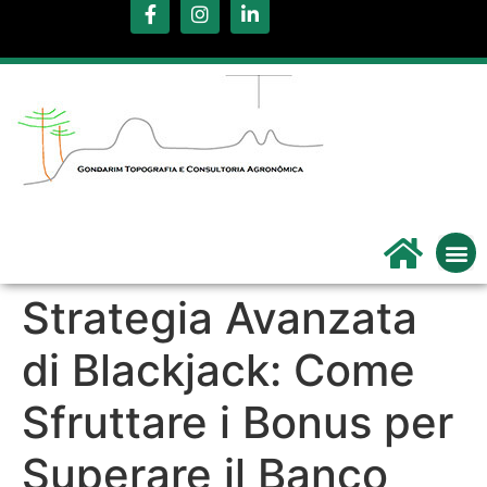
.
Servi
Qu
Strategia Avanzata
di Blackjack: Come
Sfruttare i Bonus per
Superare il Banco