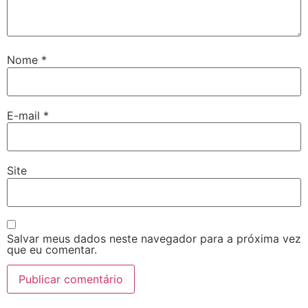
Nome
*
E-mail
*
Site
Salvar meus dados neste navegador para a próxima vez
que eu comentar.