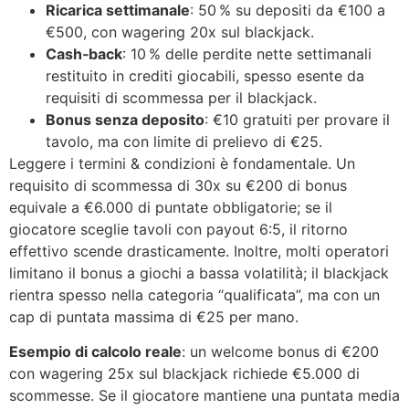
Ricarica settimanale
: 50 % su depositi da €100 a
€500, con wagering 20x sul blackjack.
Cash‑back
: 10 % delle perdite nette settimanali
restituito in crediti giocabili, spesso esente da
requisiti di scommessa per il blackjack.
Bonus senza deposito
: €10 gratuiti per provare il
tavolo, ma con limite di prelievo di €25.
Leggere i termini & condizioni è fondamentale. Un
requisito di scommessa di 30x su €200 di bonus
equivale a €6.000 di puntate obbligatorie; se il
giocatore sceglie tavoli con payout 6:5, il ritorno
effettivo scende drasticamente. Inoltre, molti operatori
limitano il bonus a giochi a bassa volatilità; il blackjack
rientra spesso nella categoria “qualificata”, ma con un
cap di puntata massima di €25 per mano.
Esempio di calcolo reale
: un welcome bonus di €200
con wagering 25x sul blackjack richiede €5.000 di
scommesse. Se il giocatore mantiene una puntata media