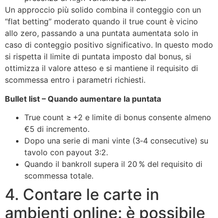
Un approccio più solido combina il conteggio con un
“flat betting” moderato quando il true count è vicino
allo zero, passando a una puntata aumentata solo in
caso di conteggio positivo significativo. In questo modo
si rispetta il limite di puntata imposto dal bonus, si
ottimizza il valore atteso e si mantiene il requisito di
scommessa entro i parametri richiesti.
Bullet list – Quando aumentare la puntata
True count ≥ +2 e limite di bonus consente almeno
€5 di incremento.
Dopo una serie di mani vinte (3‑4 consecutive) su
tavolo con payout 3:2.
Quando il bankroll supera il 20 % del requisito di
scommessa totale.
4. Contare le carte in
ambienti online: è possibile