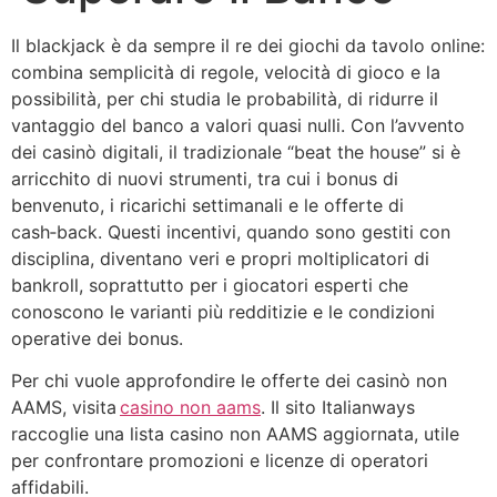
Il blackjack è da sempre il re dei giochi da tavolo online:
combina semplicità di regole, velocità di gioco e la
possibilità, per chi studia le probabilità, di ridurre il
vantaggio del banco a valori quasi nulli. Con l’avvento
dei casinò digitali, il tradizionale “beat the house” si è
arricchito di nuovi strumenti, tra cui i bonus di
benvenuto, i ricarichi settimanali e le offerte di
cash‑back. Questi incentivi, quando sono gestiti con
disciplina, diventano veri e propri moltiplicatori di
bankroll, soprattutto per i giocatori esperti che
conoscono le varianti più redditizie e le condizioni
operative dei bonus.
Per chi vuole approfondire le offerte dei casinò non
AAMS, visita
casino non aams
. Il sito Italianways
raccoglie una lista casino non AAMS aggiornata, utile
per confrontare promozioni e licenze di operatori
affidabili.