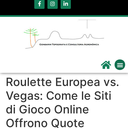
.
Servi
Qu
Roulette Europea vs.
Vegas: Come le Siti
di Gioco Online
Offrono Quote