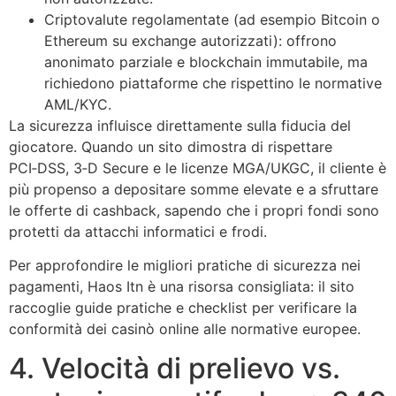
Criptovalute regolamentate (ad esempio Bitcoin o
Ethereum su exchange autorizzati): offrono
anonimato parziale e blockchain immutabile, ma
richiedono piattaforme che rispettino le normative
AML/KYC.
La sicurezza influisce direttamente sulla fiducia del
giocatore. Quando un sito dimostra di rispettare
PCI‑DSS, 3‑D Secure e le licenze MGA/UKGC, il cliente è
più propenso a depositare somme elevate e a sfruttare
le offerte di cashback, sapendo che i propri fondi sono
protetti da attacchi informatici e frodi.
Per approfondire le migliori pratiche di sicurezza nei
pagamenti, Haos Itn è una risorsa consigliata: il sito
raccoglie guide pratiche e checklist per verificare la
conformità dei casinò online alle normative europee.
4. Velocità di prelievo vs.