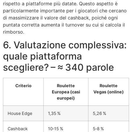
rispetto a piattaforme più datate. Questo aspetto è
particolarmente importante per i giocatori che cercano
di massimizzare il valore del cashback, poiché ogni
puntata corretta aumenta il turnover su cui si calcola il
rimborso.
6. Valutazione complessiva:
quale piattaforma
scegliere? – ≈ 340 parole
Criterio
Roulette
Roulette
Europea (casi
Vegas (online)
europei)
House Edge
1,35 %
5,26 %
Cashback
10‑15 %
5‑8 %