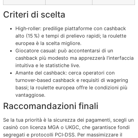
Criteri di scelta
High‑roller: predilige piattaforme con cashback
alto (15 %) e tempi di prelievo rapidi; la roulette
europea è la scelta migliore.
Giocatore casual: può accontentarsi di un
cashback più modesto ma apprezzerà l’interfaccia
intuitiva e le statistiche live.
Amante del cashback: cerca operatori con
turnover‑based cashback e requisiti di wagering
bassi; la roulette europea offre le condizioni più
vantaggiose.
Raccomandazioni finali
Se la tua priorità è la sicurezza dei pagamenti, scegli un
casinò con licenza MGA o UKGC, che garantisce fondi
segregati e protocolli PCI‑DSS. Per massimizzare il