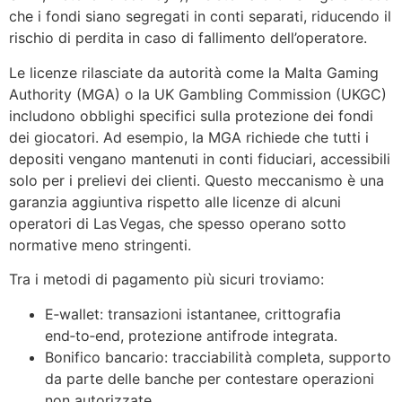
che i fondi siano segregati in conti separati, riducendo il
rischio di perdita in caso di fallimento dell’operatore.
Le licenze rilasciate da autorità come la Malta Gaming
Authority (MGA) o la UK Gambling Commission (UKGC)
includono obblighi specifici sulla protezione dei fondi
dei giocatori. Ad esempio, la MGA richiede che tutti i
depositi vengano mantenuti in conti fiduciari, accessibili
solo per i prelievi dei clienti. Questo meccanismo è una
garanzia aggiuntiva rispetto alle licenze di alcuni
operatori di Las Vegas, che spesso operano sotto
normative meno stringenti.
Tra i metodi di pagamento più sicuri troviamo:
E‑wallet: transazioni istantanee, crittografia
end‑to‑end, protezione antifrode integrata.
Bonifico bancario: tracciabilità completa, supporto
da parte delle banche per contestare operazioni
non autorizzate.