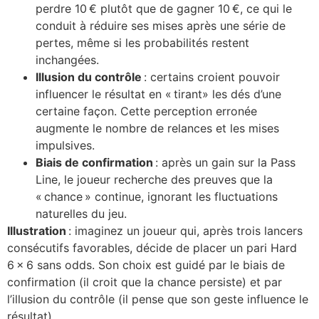
perdre 10 € plutôt que de gagner 10 €, ce qui le
conduit à réduire ses mises après une série de
pertes, même si les probabilités restent
inchangées.
Illusion du contrôle
: certains croient pouvoir
influencer le résultat en « tirant» les dés d’une
certaine façon. Cette perception erronée
augmente le nombre de relances et les mises
impulsives.
Biais de confirmation
: après un gain sur la Pass
Line, le joueur recherche des preuves que la
« chance » continue, ignorant les fluctuations
naturelles du jeu.
Illustration
: imaginez un joueur qui, après trois lancers
consécutifs favorables, décide de placer un pari Hard
6 × 6 sans odds. Son choix est guidé par le biais de
confirmation (il croit que la chance persiste) et par
l’illusion du contrôle (il pense que son geste influence le
résultat).