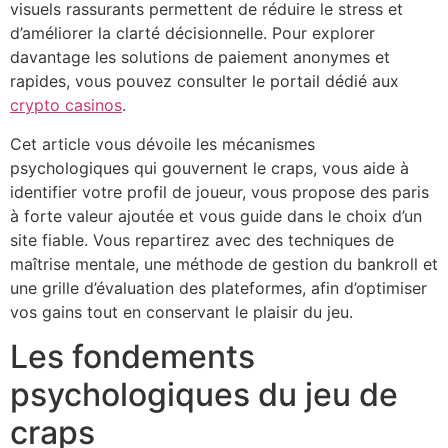
visuels rassurants permettent de réduire le stress et
d’améliorer la clarté décisionnelle. Pour explorer
davantage les solutions de paiement anonymes et
rapides, vous pouvez consulter le portail dédié aux
crypto casinos
.
Cet article vous dévoile les mécanismes
psychologiques qui gouvernent le craps, vous aide à
identifier votre profil de joueur, vous propose des paris
à forte valeur ajoutée et vous guide dans le choix d’un
site fiable. Vous repartirez avec des techniques de
maîtrise mentale, une méthode de gestion du bankroll et
une grille d’évaluation des plateformes, afin d’optimiser
vos gains tout en conservant le plaisir du jeu.
Les fondements
psychologiques du jeu de
craps