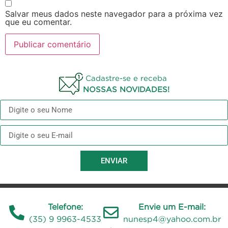
Salvar meus dados neste navegador para a próxima vez
que eu comentar.
Cadastre-se e receba
NOSSAS NOVIDADES!
ENVIAR
Telefone:
Envie um E-mail:
(35) 9 9963-4533
nunesp4@yahoo.com.br