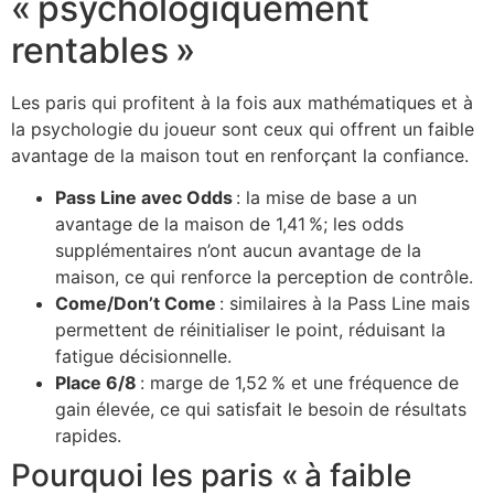
« psychologiquement
rentables »
Les paris qui profitent à la fois aux mathématiques et à
la psychologie du joueur sont ceux qui offrent un faible
avantage de la maison tout en renforçant la confiance.
Pass Line avec Odds
: la mise de base a un
avantage de la maison de 1,41 %; les odds
supplémentaires n’ont aucun avantage de la
maison, ce qui renforce la perception de contrôle.
Come/Don’t Come
: similaires à la Pass Line mais
permettent de réinitialiser le point, réduisant la
fatigue décisionnelle.
Place 6/8
: marge de 1,52 % et une fréquence de
gain élevée, ce qui satisfait le besoin de résultats
rapides.
Pourquoi les paris « à faible