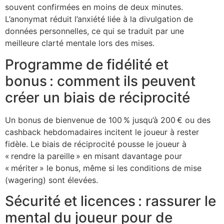
souvent confirmées en moins de deux minutes.
L’anonymat réduit l’anxiété liée à la divulgation de
données personnelles, ce qui se traduit par une
meilleure clarté mentale lors des mises.
Programme de fidélité et
bonus : comment ils peuvent
créer un biais de réciprocité
Un bonus de bienvenue de 100 % jusqu’à 200 € ou des
cashback hebdomadaires incitent le joueur à rester
fidèle. Le biais de réciprocité pousse le joueur à
« rendre la pareille » en misant davantage pour
« mériter » le bonus, même si les conditions de mise
(wagering) sont élevées.
Sécurité et licences : rassurer le
mental du joueur pour de