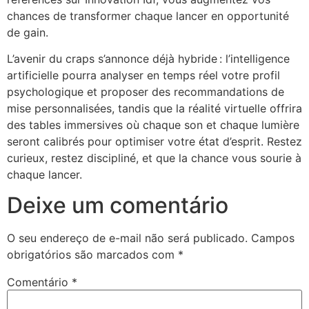
chances de transformer chaque lancer en opportunité
de gain.
L’avenir du craps s’annonce déjà hybride : l’intelligence
artificielle pourra analyser en temps réel votre profil
psychologique et proposer des recommandations de
mise personnalisées, tandis que la réalité virtuelle offrira
des tables immersives où chaque son et chaque lumière
seront calibrés pour optimiser votre état d’esprit. Restez
curieux, restez discipliné, et que la chance vous sourie à
chaque lancer.
Deixe um comentário
O seu endereço de e-mail não será publicado.
Campos
obrigatórios são marcados com
*
Comentário
*