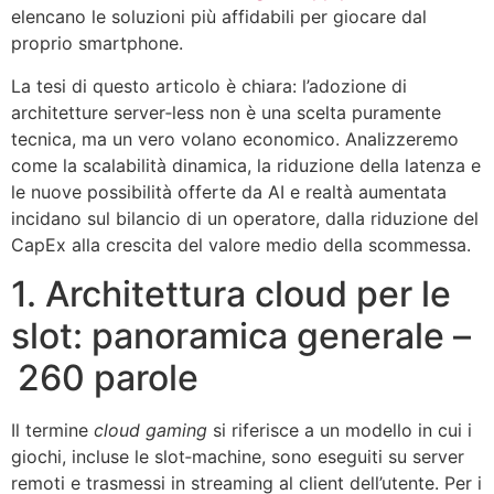
elencano le soluzioni più affidabili per giocare dal
proprio smartphone.
La tesi di questo articolo è chiara: l’adozione di
architetture server‑less non è una scelta puramente
tecnica, ma un vero volano economico. Analizzeremo
come la scalabilità dinamica, la riduzione della latenza e
le nuove possibilità offerte da AI e realtà aumentata
incidano sul bilancio di un operatore, dalla riduzione del
CapEx alla crescita del valore medio della scommessa.
1. Architettura cloud per le
slot: panoramica generale –
260 parole
Il termine
cloud gaming
si riferisce a un modello in cui i
giochi, incluse le slot‑machine, sono eseguiti su server
remoti e trasmessi in streaming al client dell’utente. Per i