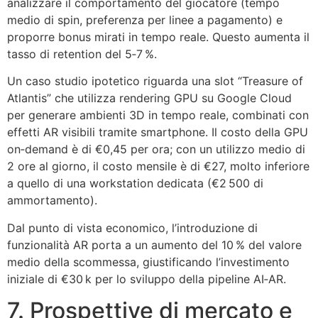
analizzare il comportamento del giocatore (tempo
medio di spin, preferenza per linee a pagamento) e
proporre bonus mirati in tempo reale. Questo aumenta il
tasso di retention del 5‑7 %.
Un caso studio ipotetico riguarda una slot “Treasure of
Atlantis” che utilizza rendering GPU su Google Cloud
per generare ambienti 3D in tempo reale, combinati con
effetti AR visibili tramite smartphone. Il costo della GPU
on‑demand è di €0,45 per ora; con un utilizzo medio di
2 ore al giorno, il costo mensile è di €27, molto inferiore
a quello di una workstation dedicata (€2 500 di
ammortamento).
Dal punto di vista economico, l’introduzione di
funzionalità AR porta a un aumento del 10 % del valore
medio della scommessa, giustificando l’investimento
iniziale di €30 k per lo sviluppo della pipeline AI‑AR.
7. Prospettive di mercato e