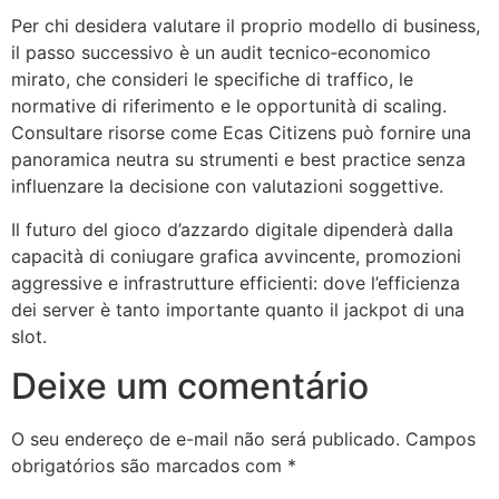
Per chi desidera valutare il proprio modello di business,
il passo successivo è un audit tecnico‑economico
mirato, che consideri le specifiche di traffico, le
normative di riferimento e le opportunità di scaling.
Consultare risorse come Ecas Citizens può fornire una
panoramica neutra su strumenti e best practice senza
influenzare la decisione con valutazioni soggettive.
Il futuro del gioco d’azzardo digitale dipenderà dalla
capacità di coniugare grafica avvincente, promozioni
aggressive e infrastrutture efficienti: dove l’efficienza
dei server è tanto importante quanto il jackpot di una
slot.
Deixe um comentário
O seu endereço de e-mail não será publicado.
Campos
obrigatórios são marcados com
*