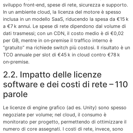
sviluppo front‑end, spese di rete, sicurezza e supporto.
In un ambiente cloud, la licenza del motore è spesso
inclusa in un modello SaaS, riducendo la spesa da €15 k
a €7 k annui. Le spese di rete dipendono dal volume di
dati trasmessi; con un CDN, il costo medio è di €0,02
per GB, mentre in on‑premise il traffico interno è
“gratuito” ma richiede switch più costosi. Il risultato è un
TCO annuale per slot di €45 k in cloud contro €78 k
on‑premise.
2.2. Impatto delle licenze
software e dei costi di rete – 110
parole
Le licenze di engine grafico (ad es. Unity) sono spesso
negoziate per volume; nel cloud, il consumo è
monitorato per progetto, permettendo di ottimizzare il
numero di core assegnati. I costi di rete, invece, sono