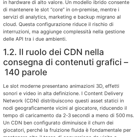
in hardware di alto valore. Un modello ibrido consente
di mantenere le slot “core” in on‑premise, mentre i
servizi di analytics, marketing e backup migrano al
cloud. Questa configurazione riduce il rischio di
interruzioni, ma aggiunge complessità nella gestione
delle API tra i due ambienti.
1.2. Il ruolo dei CDN nella
consegna di contenuti grafici –
140 parole
Le slot moderne presentano animazioni 3D, effetti
sonori e video in alta definizione. I Content Delivery
Network (CDN) distribuiscono questi asset statici in
nodi geograficamente vicini al giocatore, riducendo il
tempo di caricamento da 2‑3 secondi a meno di 500 ms.
Un CDN ben configurato diminuisce il churn dei
giocatori, perché la fruizione fluida è fondamentale per