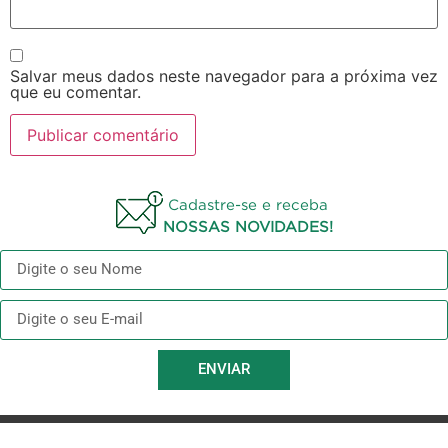
Salvar meus dados neste navegador para a próxima vez
que eu comentar.
Cadastre-se e receba
NOSSAS NOVIDADES!
ENVIAR