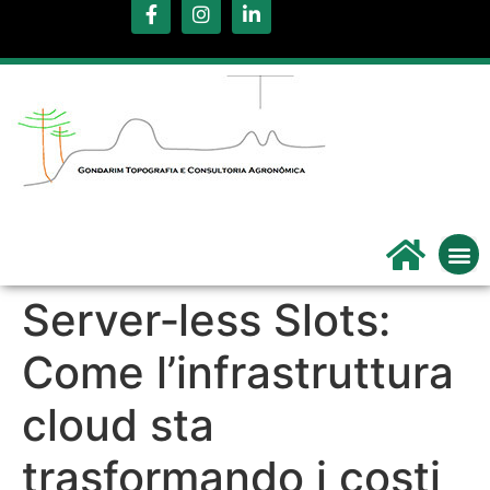
.
Servi
Qu
Server‑less Slots:
Come l’infrastruttura
cloud sta
trasformando i costi