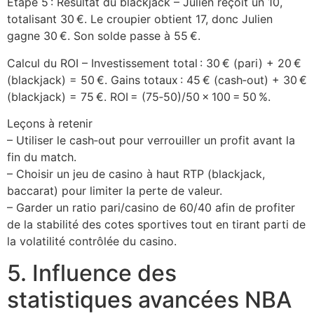
Étape 5 : Résultat du blackjack – Julien reçoit un 10,
totalisant 30 €. Le croupier obtient 17, donc Julien
gagne 30 €. Son solde passe à 55 €.
Calcul du ROI – Investissement total : 30 € (pari) + 20 €
(blackjack) = 50 €. Gains totaux : 45 € (cash‑out) + 30 €
(blackjack) = 75 €. ROI = (75‑50)/50 × 100 = 50 %.
Leçons à retenir
– Utiliser le cash‑out pour verrouiller un profit avant la
fin du match.
– Choisir un jeu de casino à haut RTP (blackjack,
baccarat) pour limiter la perte de valeur.
– Garder un ratio pari/casino de 60/40 afin de profiter
de la stabilité des cotes sportives tout en tirant parti de
la volatilité contrôlée du casino.
5. Influence des
statistiques avancées NBA