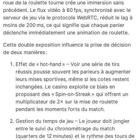
roue de la roulette tourne crée une immersion sans
précédent. Le flux vidéo à 60 fps, synchronisé avec le
serveur de jeu via le protocole WebRTC, réduit le lag à
moins de 200 ms, ce qui signifie que chaque panier
déclenche immédiatement une animation de roulette.
Cette double exposition influence la prise de décision
de deux manières :
Effet de « hot‑hand » – Voir une série de tirs
réussis pousse souvent les parieurs à augmenter
leurs mises sportives, même si les cotes restent
inchangées. Le casino exploite ce biais en
proposant des « Spin‑on‑Streak » qui offrent un
multiplicateur de 2× sur la mise de roulette
pendant les moments forts du match.
Gestion du temps de jeu – Le joueur doit jongler
entre le suivi du chronométrage du match
(quarters de 12 minutes) et le rythme des tours de