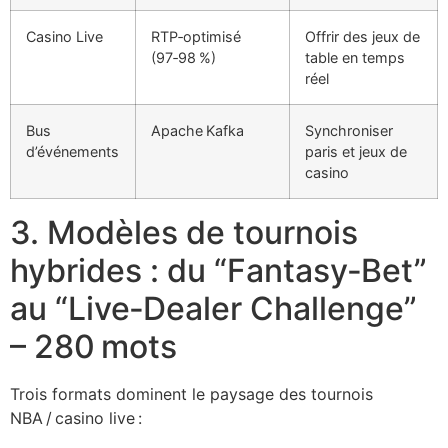
Casino Live
RTP‑optimisé
Offrir des jeux de
(97‑98 %)
table en temps
réel
Bus
Apache Kafka
Synchroniser
d’événements
paris et jeux de
casino
3. Modèles de tournois
hybrides : du “Fantasy‑Bet”
au “Live‑Dealer Challenge”
– 280 mots
Trois formats dominent le paysage des tournois
NBA / casino live :