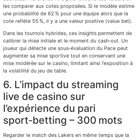
les comparer aux cotes proposées. Si le modèle estime
une probabilité de 62 % pour une équipe alors que la
cote reflète 55 %, il y a une valeur positive (value bet).
Dans les tournois hybrides, ces insights permettent de
calibrer la mise initiale et le moment du cash‑out. Un
joueur qui détecte une sous‑évaluation du Pace peut
augmenter sa mise sportive tout en conservant une
mise modérée sur le casino, limitant ainsi l’exposition à
la volatilité du jeu de table.
6. L’impact du streaming
live de casino sur
l’expérience du pari
sport‑betting – 300 mots
Regarder le match des Lakers en même temps que la