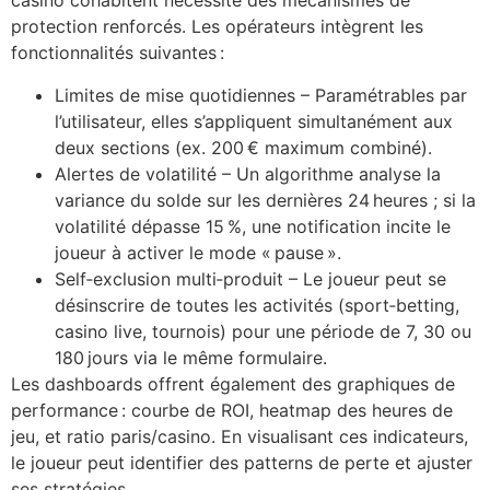
casino cohabitent nécessite des mécanismes de
protection renforcés. Les opérateurs intègrent les
fonctionnalités suivantes :
Limites de mise quotidiennes – Paramétrables par
l’utilisateur, elles s’appliquent simultanément aux
deux sections (ex. 200 € maximum combiné).
Alertes de volatilité – Un algorithme analyse la
variance du solde sur les dernières 24 heures ; si la
volatilité dépasse 15 %, une notification incite le
joueur à activer le mode « pause ».
Self‑exclusion multi‑produit – Le joueur peut se
désinscrire de toutes les activités (sport‑betting,
casino live, tournois) pour une période de 7, 30 ou
180 jours via le même formulaire.
Les dashboards offrent également des graphiques de
performance : courbe de ROI, heatmap des heures de
jeu, et ratio paris/casino. En visualisant ces indicateurs,
le joueur peut identifier des patterns de perte et ajuster
ses stratégies.