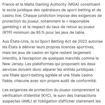
France et la Malta Gaming Authority (MGA) constituent
le socle juridique des opérateurs de sport‑betting et de
casino live. Chaque juridiction impose des exigences de
protection du joueur, notamment le « responsible
gambling » et le respect du taux de retour au joueur
(RTP) minimum de 95 % pour les jeux de table.
Aux États‑Unis, la loi Sport Betting Act de 2022 autorise
les États à délivrer leurs propres licences sportives,
mais les jeux de casino en ligne restent largement
interdits, à l’exception de quelques marchés comme le
New Jersey. Les plateformes qui proposent les deux
services doivent donc séparer les entités juridiques :
une filiale sport‑betting agréée et une filiale casino
fiable, chacune avec son propre audit de conformité.
Les exigences de protection du joueur comprennent la
vérification d’identité (KYC), le suivi des transactions
suspectes (AML) et l’obligation d’afficher clairement les