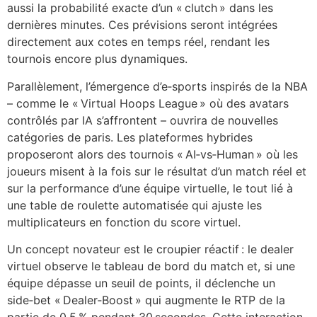
aussi la probabilité exacte d’un « clutch » dans les
dernières minutes. Ces prévisions seront intégrées
directement aux cotes en temps réel, rendant les
tournois encore plus dynamiques.
Parallèlement, l’émergence d’e‑sports inspirés de la NBA
– comme le « Virtual Hoops League » où des avatars
contrôlés par IA s’affrontent – ouvrira de nouvelles
catégories de paris. Les plateformes hybrides
proposeront alors des tournois « AI‑vs‑Human » où les
joueurs misent à la fois sur le résultat d’un match réel et
sur la performance d’une équipe virtuelle, le tout lié à
une table de roulette automatisée qui ajuste les
multiplicateurs en fonction du score virtuel.
Un concept novateur est le croupier réactif : le dealer
virtuel observe le tableau de bord du match et, si une
équipe dépasse un seuil de points, il déclenche un
side‑bet « Dealer‑Boost » qui augmente le RTP de la