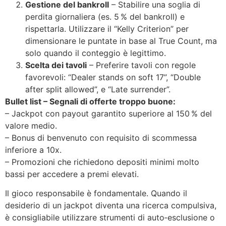
Gestione del bankroll
– Stabilire una soglia di
perdita giornaliera (es. 5 % del bankroll) e
rispettarla. Utilizzare il “Kelly Criterion” per
dimensionare le puntate in base al True Count, ma
solo quando il conteggio è legittimo.
Scelta dei tavoli
– Preferire tavoli con regole
favorevoli: “Dealer stands on soft 17”, “Double
after split allowed”, e “Late surrender”.
Bullet list – Segnali di offerte troppo buone:
– Jackpot con payout garantito superiore al 150 % del
valore medio.
– Bonus di benvenuto con requisito di scommessa
inferiore a 10x.
– Promozioni che richiedono depositi minimi molto
bassi per accedere a premi elevati.
Il gioco responsabile è fondamentale. Quando il
desiderio di un jackpot diventa una ricerca compulsiva,
è consigliabile utilizzare strumenti di auto‑esclusione o