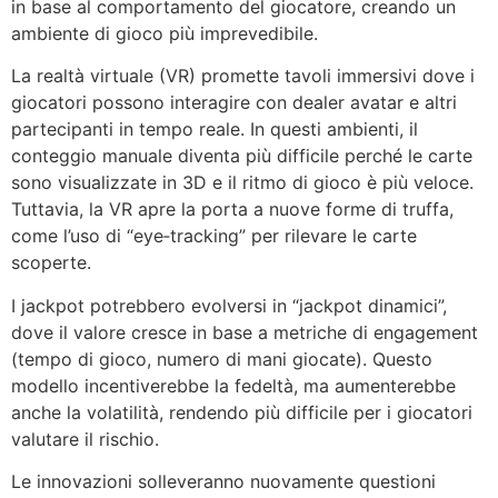
in base al comportamento del giocatore, creando un
ambiente di gioco più imprevedibile.
La realtà virtuale (VR) promette tavoli immersivi dove i
giocatori possono interagire con dealer avatar e altri
partecipanti in tempo reale. In questi ambienti, il
conteggio manuale diventa più difficile perché le carte
sono visualizzate in 3D e il ritmo di gioco è più veloce.
Tuttavia, la VR apre la porta a nuove forme di truffa,
come l’uso di “eye‑tracking” per rilevare le carte
scoperte.
I jackpot potrebbero evolversi in “jackpot dinamici”,
dove il valore cresce in base a metriche di engagement
(tempo di gioco, numero di mani giocate). Questo
modello incentiverebbe la fedeltà, ma aumenterebbe
anche la volatilità, rendendo più difficile per i giocatori
valutare il rischio.
Le innovazioni solleveranno nuovamente questioni