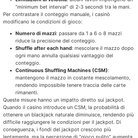
“minimum bet interval” di 2‑3 secondi tra le mani.
Per contrastare il conteggio manuale, i casinò
modificano le condizioni di gioco:
Numero di mazzi
: passare da 1 a 6 o 8 mazzi
riduce la precisione del conteggio.
Shuffle after each hand
: mescolare il mazzo dopo
ogni mano annulla qualsiasi vantaggio del
conteggio.
Continuous Shuffling Machines (CSM)
:
mantengono il mazzo in costante mescolamento,
rendendo impossibile tenere traccia delle carte
rimanenti.
Queste misure hanno un impatto diretto sui jackpot.
Quando il casino introduce un CSM, la probabilità di
ottenere un blackjack naturale diminuisce, rendendo più
difficile raggiungere le condizioni per il jackpot. Di
conseguenza, i fondi del jackpot crescono più
lentamente, ma la percezione di “gioco pulito” aumenta