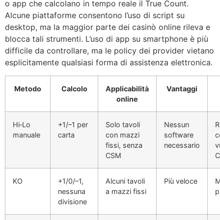
o app che calcolano in tempo reale il True Count.
Alcune piattaforme consentono l’uso di script su
desktop, ma la maggior parte dei casinò online rileva e
blocca tali strumenti. L’uso di app su smartphone è più
difficile da controllare, ma le policy dei provider vietano
esplicitamente qualsiasi forma di assistenza elettronica.
Metodo
Calcolo
Applicabilità
Vantaggi
online
Hi‑Lo
+1/–1 per
Solo tavoli
Nessun
R
manuale
carta
con mazzi
software
c
fissi, senza
necessario
v
CSM
KO
+1/0/–1,
Alcuni tavoli
Più veloce
M
nessuna
a mazzi fissi
p
divisione