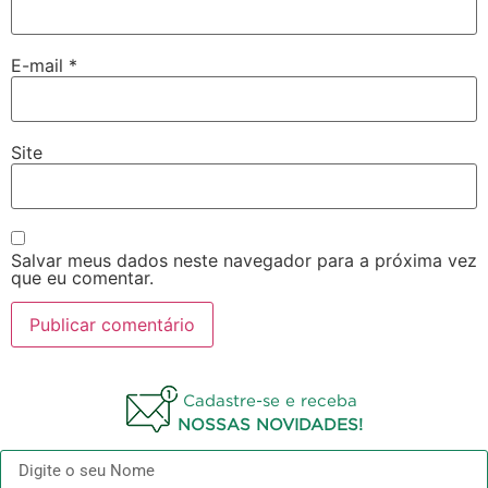
E-mail
*
Site
Salvar meus dados neste navegador para a próxima vez
que eu comentar.
Cadastre-se e receba
NOSSAS NOVIDADES!