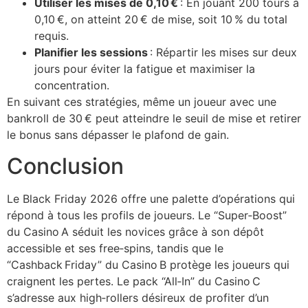
Utiliser les mises de 0,10 €
: En jouant 200 tours à
0,10 €, on atteint 20 € de mise, soit 10 % du total
requis.
Planifier les sessions
: Répartir les mises sur deux
jours pour éviter la fatigue et maximiser la
concentration.
En suivant ces stratégies, même un joueur avec une
bankroll de 30 € peut atteindre le seuil de mise et retirer
le bonus sans dépasser le plafond de gain.
Conclusion
Le Black Friday 2026 offre une palette d’opérations qui
répond à tous les profils de joueurs. Le “Super‑Boost”
du Casino A séduit les novices grâce à son dépôt
accessible et ses free‑spins, tandis que le
“Cashback Friday” du Casino B protège les joueurs qui
craignent les pertes. Le pack “All‑In” du Casino C
s’adresse aux high‑rollers désireux de profiter d’un