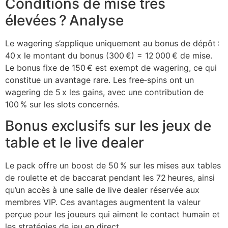
Conditions de mise très
élevées ? Analyse
Le wagering s’applique uniquement au bonus de dépôt :
40 x le montant du bonus (300 €) = 12 000 € de mise.
Le bonus fixe de 150 € est exempt de wagering, ce qui
constitue un avantage rare. Les free‑spins ont un
wagering de 5 x les gains, avec une contribution de
100 % sur les slots concernés.
Bonus exclusifs sur les jeux de
table et le live dealer
Le pack offre un boost de 50 % sur les mises aux tables
de roulette et de baccarat pendant les 72 heures, ainsi
qu’un accès à une salle de live dealer réservée aux
membres VIP. Ces avantages augmentent la valeur
perçue pour les joueurs qui aiment le contact humain et
les stratégies de jeu en direct.