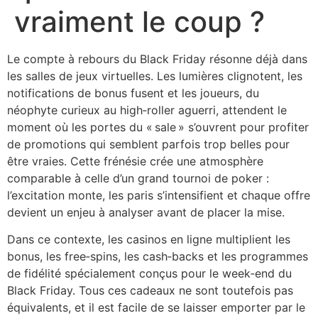
vraiment le coup ?
Le compte à rebours du Black Friday résonne déjà dans
les salles de jeux virtuelles. Les lumières clignotent, les
notifications de bonus fusent et les joueurs, du
néophyte curieux au high‑roller aguerri, attendent le
moment où les portes du « sale » s’ouvrent pour profiter
de promotions qui semblent parfois trop belles pour
être vraies. Cette frénésie crée une atmosphère
comparable à celle d’un grand tournoi de poker :
l’excitation monte, les paris s’intensifient et chaque offre
devient un enjeu à analyser avant de placer la mise.
Dans ce contexte, les casinos en ligne multiplient les
bonus, les free‑spins, les cash‑backs et les programmes
de fidélité spécialement conçus pour le week‑end du
Black Friday. Tous ces cadeaux ne sont toutefois pas
équivalents, et il est facile de se laisser emporter par le