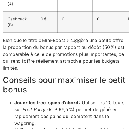
(A)
Cashback
0 €
0
0
(B)
Bien que le titre « Mini‑Boost » suggère une petite offre,
la proportion du bonus par rapport au dépôt (50 %) est
comparable à celle de promotions plus importantes, ce
qui rend l’offre réellement attractive pour les budgets
limités.
Conseils pour maximiser le petit
bonus
Jouer les free‑spins d’abord
: Utiliser les 20 tours
sur
Fruit Party
(RTP 96,5 %) permet de générer
rapidement des gains qui comptent dans le
wagering.