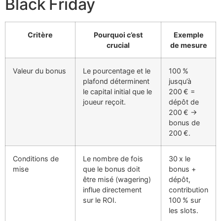
Black Friday
Critère
Pourquoi c’est
Exemple
crucial
de mesure
Valeur du bonus
Le pourcentage et le
100 %
plafond déterminent
jusqu’à
le capital initial que le
200 € =
joueur reçoit.
dépôt de
200 € →
bonus de
200 €.
Conditions de
Le nombre de fois
30 x le
mise
que le bonus doit
bonus +
être misé (wagering)
dépôt,
influe directement
contribution
sur le ROI.
100 % sur
les slots.