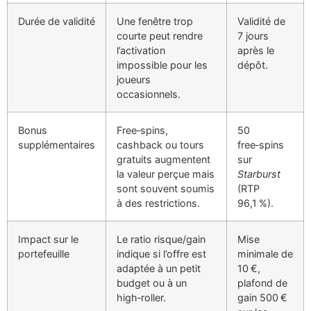
Durée de validité
Une fenêtre trop
Validité de
courte peut rendre
7 jours
l’activation
après le
impossible pour les
dépôt.
joueurs
occasionnels.
Bonus
Free‑spins,
50
supplémentaires
cashback ou tours
free‑spins
gratuits augmentent
sur
la valeur perçue mais
Starburst
sont souvent soumis
(RTP
à des restrictions.
96,1 %).
Impact sur le
Le ratio risque/gain
Mise
portefeuille
indique si l’offre est
minimale de
adaptée à un petit
10 €,
budget ou à un
plafond de
high‑roller.
gain 500 €