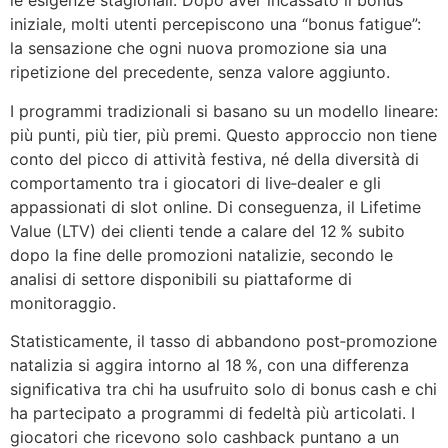
le esigenze stagionali. Dopo aver incassato il bonus
iniziale, molti utenti percepiscono una “bonus fatigue”:
la sensazione che ogni nuova promozione sia una
ripetizione del precedente, senza valore aggiunto.
I programmi tradizionali si basano su un modello lineare:
più punti, più tier, più premi. Questo approccio non tiene
conto del picco di attività festiva, né della diversità di
comportamento tra i giocatori di live‑dealer e gli
appassionati di slot online. Di conseguenza, il Lifetime
Value (LTV) dei clienti tende a calare del 12 % subito
dopo la fine delle promozioni natalizie, secondo le
analisi di settore disponibili su piattaforme di
monitoraggio.
Statisticamente, il tasso di abbandono post‑promozione
natalizia si aggira intorno al 18 %, con una differenza
significativa tra chi ha usufruito solo di bonus cash e chi
ha partecipato a programmi di fedeltà più articolati. I
giocatori che ricevono solo cashback puntano a un