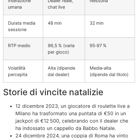
Interazione
Dealer reale,
Nessuna
umana
chat live
Durata media
48 min
32 min
sessione
RTP medio
96,5 % (varia
95‑97 %
per gioco)
Volatilità
Alta (dipende
Media‑alta
percepita
dal dealer)
(dipende dal titolo)
Storie di vincite natalizie
12 dicembre 2023, un giocatore di roulette live a
Milano ha trasformato una puntata di €50 in un
jackpot di €12 500, celebrando con il dealer che
ha indossato un cappello da Babbo Natale.
24 dicembre 2024, una coppia di Roma ha vinto