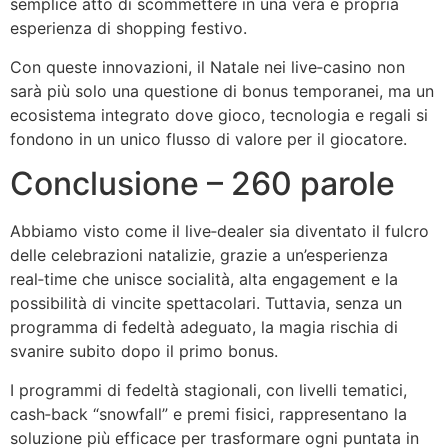
semplice atto di scommettere in una vera e propria
esperienza di shopping festivo.
Con queste innovazioni, il Natale nei live‑casino non
sarà più solo una questione di bonus temporanei, ma un
ecosistema integrato dove gioco, tecnologia e regali si
fondono in un unico flusso di valore per il giocatore.
Conclusione – 260 parole
Abbiamo visto come il live‑dealer sia diventato il fulcro
delle celebrazioni natalizie, grazie a un’esperienza
real‑time che unisce socialità, alta engagement e la
possibilità di vincite spettacolari. Tuttavia, senza un
programma di fedeltà adeguato, la magia rischia di
svanire subito dopo il primo bonus.
I programmi di fedeltà stagionali, con livelli tematici,
cash‑back “snowfall” e premi fisici, rappresentano la
soluzione più efficace per trasformare ogni puntata in