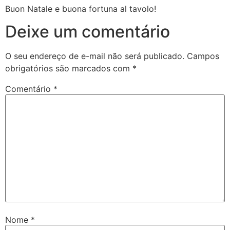
Buon Natale e buona fortuna al tavolo!
Deixe um comentário
O seu endereço de e-mail não será publicado.
Campos
obrigatórios são marcados com
*
Comentário
*
Nome
*