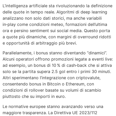
L’intelligenza artificiale sta rivoluzionando la definizione
delle quote in tempo reale. Algoritmi di deep learning
analizzano non solo dati storici, ma anche variabili
in‑play come condizioni meteo, formazioni dell’ultima
ora e persino sentiment sui social media. Questo porta
a quote più dinamiche, con margini di overround ridotti
e opportunità di arbitraggio più brevi.
Parallelamente, i bonus stanno diventando “dinamici”.
Alcuni operatori offrono promozioni legate a eventi live:
ad esempio, un bonus di 10 % di cash‑back che si attiva
solo se la partita supera 2.5 gol entro i primi 30 minuti.
Altri sperimentano l’integrazione con criptovalute,
consentendo bonus in Bitcoin o Ethereum, con
condizioni di rollover basate su volumi di scambio
piuttosto che su importi in euro.
Le normative europee stanno avanzando verso una
maggiore trasparenza. La Direttiva UE 2023/112