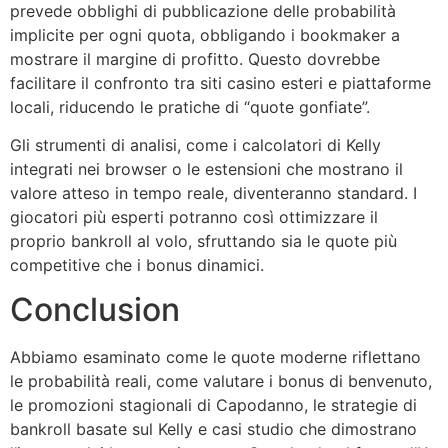
prevede obblighi di pubblicazione delle probabilità
implicite per ogni quota, obbligando i bookmaker a
mostrare il margine di profitto. Questo dovrebbe
facilitare il confronto tra siti casino esteri e piattaforme
locali, riducendo le pratiche di “quote gonfiate”.
Gli strumenti di analisi, come i calcolatori di Kelly
integrati nei browser o le estensioni che mostrano il
valore atteso in tempo reale, diventeranno standard. I
giocatori più esperti potranno così ottimizzare il
proprio bankroll al volo, sfruttando sia le quote più
competitive che i bonus dinamici.
Conclusion
Abbiamo esaminato come le quote moderne riflettano
le probabilità reali, come valutare i bonus di benvenuto,
le promozioni stagionali di Capodanno, le strategie di
bankroll basate sul Kelly e casi studio che dimostrano