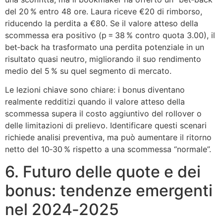
del 20 % entro 48 ore. Laura riceve €20 di rimborso,
riducendo la perdita a €80. Se il valore atteso della
scommessa era positivo (p = 38 % contro quota 3.00), il
bet‑back ha trasformato una perdita potenziale in un
risultato quasi neutro, migliorando il suo rendimento
medio del 5 % su quel segmento di mercato.
Le lezioni chiave sono chiare: i bonus diventano
realmente redditizi quando il valore atteso della
scommessa supera il costo aggiuntivo del rollover o
delle limitazioni di prelievo. Identificare questi scenari
richiede analisi preventiva, ma può aumentare il ritorno
netto del 10‑30 % rispetto a una scommessa “normale”.
6. Futuro delle quote e dei
bonus: tendenze emergenti
nel 2024‑2025