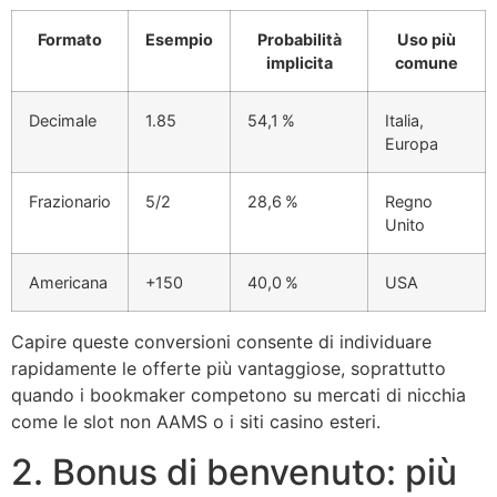
Formato
Esempio
Probabilità
Uso più
implicita
comune
Decimale
1.85
54,1 %
Italia,
Europa
Frazionario
5/2
28,6 %
Regno
Unito
Americana
+150
40,0 %
USA
Capire queste conversioni consente di individuare
rapidamente le offerte più vantaggiose, soprattutto
quando i bookmaker competono su mercati di nicchia
come le slot non AAMS o i siti casino esteri.
2. Bonus di benvenuto: più