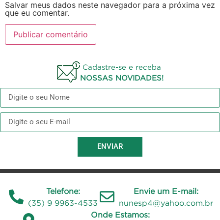
Salvar meus dados neste navegador para a próxima vez
que eu comentar.
Cadastre-se e receba
NOSSAS NOVIDADES!
ENVIAR
Telefone:
Envie um E-mail:
(35) 9 9963-4533
nunesp4@yahoo.com.br
Onde Estamos: