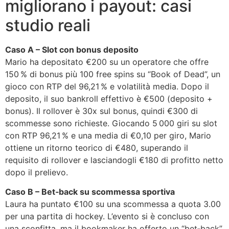
migliorano i payout: casi
studio reali
Caso A – Slot con bonus deposito
Mario ha depositato €200 su un operatore che offre
150 % di bonus più 100 free spins su “Book of Dead”, un
gioco con RTP del 96,21 % e volatilità media. Dopo il
deposito, il suo bankroll effettivo è €500 (deposito +
bonus). Il rollover è 30x sul bonus, quindi €300 di
scommesse sono richieste. Giocando 5 000 giri su slot
con RTP 96,21 % e una media di €0,10 per giro, Mario
ottiene un ritorno teorico di €480, superando il
requisito di rollover e lasciandogli €180 di profitto netto
dopo il prelievo.
Caso B – Bet‑back su scommessa sportiva
Laura ha puntato €100 su una scommessa a quota 3.00
per una partita di hockey. L’evento si è concluso con
una sconfitta, ma il bookmaker ha offerto un “bet‑back”