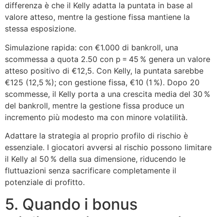
differenza è che il Kelly adatta la puntata in base al
valore atteso, mentre la gestione fissa mantiene la
stessa esposizione.
Simulazione rapida: con €1.000 di bankroll, una
scommessa a quota 2.50 con p = 45 % genera un valore
atteso positivo di €12,5. Con Kelly, la puntata sarebbe
€125 (12,5 %); con gestione fissa, €10 (1 %). Dopo 20
scommesse, il Kelly porta a una crescita media del 30 %
del bankroll, mentre la gestione fissa produce un
incremento più modesto ma con minore volatilità.
Adattare la strategia al proprio profilo di rischio è
essenziale. I giocatori avversi al rischio possono limitare
il Kelly al 50 % della sua dimensione, riducendo le
fluttuazioni senza sacrificare completamente il
potenziale di profitto.
5. Quando i bonus