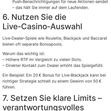
Push‑Benachrichtigungen für neue Aktionen sendet
– das hält Sie immer auf dem Laufenden.
6. Nutzen Sie die
Live‑Casino‑Auswahl
Live‑Dealer‑Spiele wie Roulette, Blackjack und Baccarat
bieten oft separate Bonuspools.
Warum das wichtig ist:
– Höhere RTP im Vergleich zu vielen Slots.
– Direkter Kontakt zum Dealer erhöht das Spielgefühl.
Ein Beispiel: Ein 20 € Bonus für Live‑Blackjack kann bei
richtiger Strategie schnell zu einem Gewinn von 50 €
führen.
7. Setzen Sie klare Limits –
verantwortungsvolles