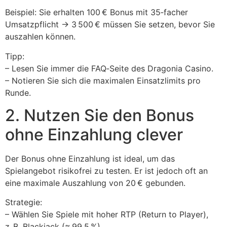
Beispiel: Sie erhalten 100 € Bonus mit 35‑facher
Umsatzpflicht → 3 500 € müssen Sie setzen, bevor Sie
auszahlen können.
Tipp:
– Lesen Sie immer die FAQ‑Seite des Dragonia Casino.
– Notieren Sie sich die maximalen Einsatzlimits pro
Runde.
2. Nutzen Sie den Bonus
ohne Einzahlung clever
Der Bonus ohne Einzahlung ist ideal, um das
Spielangebot risikofrei zu testen. Er ist jedoch oft an
eine maximale Auszahlung von 20 € gebunden.
Strategie:
– Wählen Sie Spiele mit hoher RTP (Return to Player),
z. B. Blackjack (≈ 99,5 %).