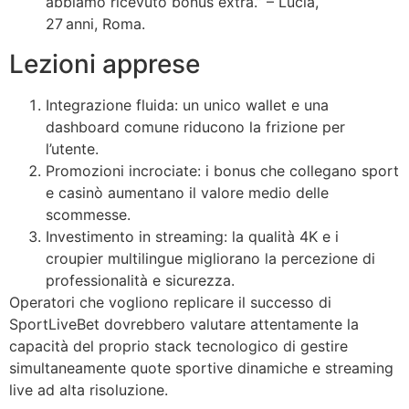
abbiamo ricevuto bonus extra.” – Lucia,
27 anni, Roma.
Lezioni apprese
Integrazione fluida: un unico wallet e una
dashboard comune riducono la frizione per
l’utente.
Promozioni incrociate: i bonus che collegano sport
e casinò aumentano il valore medio delle
scommesse.
Investimento in streaming: la qualità 4K e i
croupier multilingue migliorano la percezione di
professionalità e sicurezza.
Operatori che vogliono replicare il successo di
SportLiveBet dovrebbero valutare attentamente la
capacità del proprio stack tecnologico di gestire
simultaneamente quote sportive dinamiche e streaming
live ad alta risoluzione.