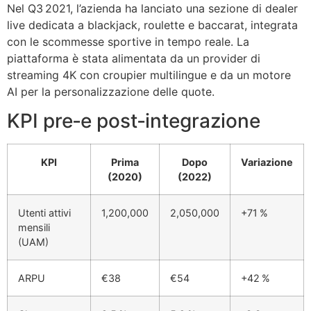
Nel Q3 2021, l’azienda ha lanciato una sezione di dealer
live dedicata a blackjack, roulette e baccarat, integrata
con le scommesse sportive in tempo reale. La
piattaforma è stata alimentata da un provider di
streaming 4K con croupier multilingue e da un motore
AI per la personalizzazione delle quote.
KPI pre‑e post‑integrazione
KPI
Prima
Dopo
Variazione
(2020)
(2022)
Utenti attivi
1,200,000
2,050,000
+71 %
mensili
(UAM)
ARPU
€38
€54
+42 %