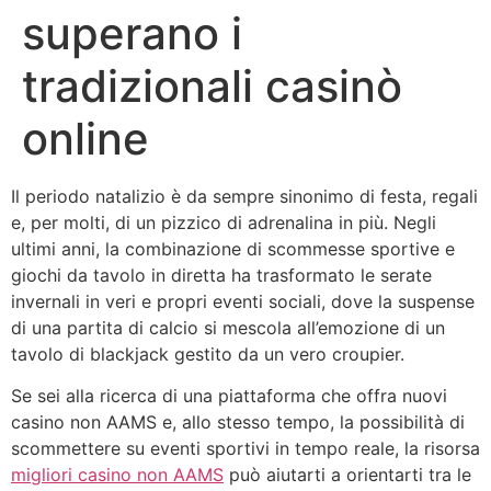
superano i
tradizionali casinò
online
Il periodo natalizio è da sempre sinonimo di festa, regali
e, per molti, di un pizzico di adrenalina in più. Negli
ultimi anni, la combinazione di scommesse sportive e
giochi da tavolo in diretta ha trasformato le serate
invernali in veri e propri eventi sociali, dove la suspense
di una partita di calcio si mescola all’emozione di un
tavolo di blackjack gestito da un vero croupier.
Se sei alla ricerca di una piattaforma che offra nuovi
casino non AAMS e, allo stesso tempo, la possibilità di
scommettere su eventi sportivi in tempo reale, la risorsa
migliori casino non AAMS
può aiutarti a orientarti tra le