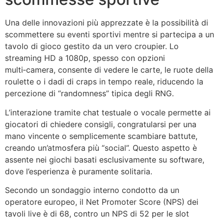
Una delle innovazioni più apprezzate è la possibilità di
scommettere su eventi sportivi mentre si partecipa a un
tavolo di gioco gestito da un vero croupier. Lo
streaming HD a 1080p, spesso con opzioni
multi‑camera, consente di vedere le carte, le ruote della
roulette o i dadi di craps in tempo reale, riducendo la
percezione di “randomness” tipica degli RNG.
L’interazione tramite chat testuale o vocale permette ai
giocatori di chiedere consigli, congratularsi per una
mano vincente o semplicemente scambiare battute,
creando un’atmosfera più “social”. Questo aspetto è
assente nei giochi basati esclusivamente su software,
dove l’esperienza è puramente solitaria.
Secondo un sondaggio interno condotto da un
operatore europeo, il Net Promoter Score (NPS) dei
tavoli live è di 68, contro un NPS di 52 per le slot