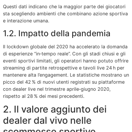
Questi dati indicano che la maggior parte dei giocatori
sta scegliendo ambienti che combinano azione sportiva
e interazione umana.
1.2. Impatto della pandemia
Il lockdown globale del 2020 ha accelerato la domanda
di esperienze “in‑tempo reale”. Con gli stadi chiusi e gli
eventi sportivi limitati, gli operatori hanno potuto offrire
streaming di partite retrospettive e tavoli live 24 h per
mantenere alta l’engagement. Le statistiche mostrano un
picco del 42 % di nuovi utenti registrati su piattaforme
con dealer live nel trimestre aprile‑giugno 2020,
rispetto al 28 % dei mesi precedenti.
2. Il valore aggiunto dei
dealer dal vivo nelle
scommesse sportive