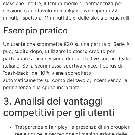
classiche. Inoltre, il tempo medio di permanenza per
sessione su un tavolo di blackjack live supera i 22
minuti, rispetto ai 11 minuti tipici delle slot a cinque rulli.
Esempio pratico
Un utente che scommette €20 su una partita di Serie A
può, subito dopo, utilizzare lo stesso credito per
partecipare a una sessione di roulette live con un dealer
italiano. Se la scommessa sportiva vince, il bonus di
“cash‑back” del 10 % viene accreditato
automaticamente sul conto del tavolo, incentivando la
permanenza e la spesa incrociata.
3. Analisi dei vantaggi
competitivi per gli utenti
Trasparenza e fair play: la presenza di un croupier
reale riduce la percezione di manipolazione delle