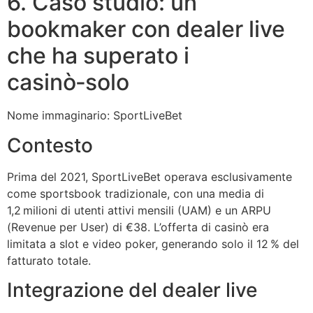
6. Caso studio: un
bookmaker con dealer live
che ha superato i
casinò‑solo
Nome immaginario: SportLiveBet
Contesto
Prima del 2021, SportLiveBet operava esclusivamente
come sportsbook tradizionale, con una media di
1,2 milioni di utenti attivi mensili (UAM) e un ARPU
(Revenue per User) di €38. L’offerta di casinò era
limitata a slot e video poker, generando solo il 12 % del
fatturato totale.
Integrazione del dealer live