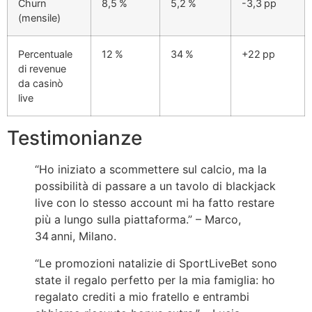
Churn
8,5 %
5,2 %
-3,3 pp
(mensile)
Percentuale
12 %
34 %
+22 pp
di revenue
da casinò
live
Testimonianze
“Ho iniziato a scommettere sul calcio, ma la
possibilità di passare a un tavolo di blackjack
live con lo stesso account mi ha fatto restare
più a lungo sulla piattaforma.” – Marco,
34 anni, Milano.
“Le promozioni natalizie di SportLiveBet sono
state il regalo perfetto per la mia famiglia: ho
regalato crediti a mio fratello e entrambi