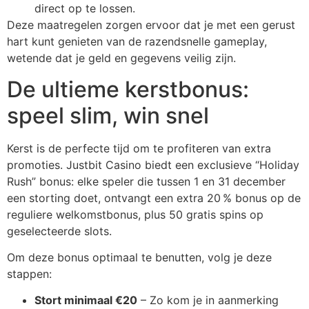
direct op te lossen.
Deze maatregelen zorgen ervoor dat je met een gerust
hart kunt genieten van de razendsnelle gameplay,
wetende dat je geld en gegevens veilig zijn.
De ultieme kerstbonus:
speel slim, win snel
Kerst is de perfecte tijd om te profiteren van extra
promoties. Justbit Casino biedt een exclusieve “Holiday
Rush” bonus: elke speler die tussen 1 en 31 december
een storting doet, ontvangt een extra 20 % bonus op de
reguliere welkomstbonus, plus 50 gratis spins op
geselecteerde slots.
Om deze bonus optimaal te benutten, volg je deze
stappen:
Stort minimaal €20
– Zo kom je in aanmerking