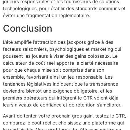
joueurs responsables et les fournisseurs de solutions
technologiques, pour établir des standards communs et
éviter une fragmentation réglementaire.
Conclusion
L’été amplifie l’attraction des jackpots grâce à des
facteurs saisonniers, psychologiques et marketing qui
poussent les joueurs à viser des gains colossaux. Le
calculateur de coût réel apporte la clarté nécessaire
pour que chaque mise soit comprise dans son
ensemble, favorisant ainsi un jeu responsable. Les
tendances législatives indiquent que la transparence
deviendra bientôt une exigence obligatoire, et les
premiers opérateurs qui intègrent le CTR voient déjà
leurs niveaux de confiance et de rétention s’améliorer.
Avant de tenter votre prochain gros gain, testez le CTR,
comparez le coût réel et choisissez une plateforme qui
le rend visible. Vous profiterez de l’été sans mettre en