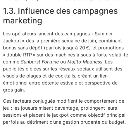
1.3. Influence des campagnes
marketing
Les opérateurs lancent des campagnes « Summer
Jackpot » dès la première semaine de juin, combinant
bonus sans dépôt (parfois jusqu’à 20 €) et promotions
« double RTP » sur des machines à sous à forte volatilité
comme
Sunburst Fortune
ou
Mojito Madness
. Les
publicités ciblées sur les réseaux sociaux utilisent des
visuels de plages et de cocktails, créant un lien
émotionnel entre détente estivale et perspective de
gros gain.
Ces facteurs conjugués modifient le comportement de
jeu : les joueurs misent davantage, prolongent leurs
sessions et placent le jackpot comme objectif principal,
parfois au détriment d’une gestion prudente du budget.