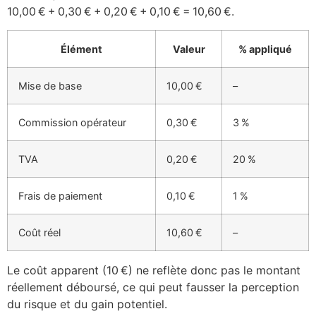
10,00 € + 0,30 € + 0,20 € + 0,10 € = 10,60 €.
Élément
Valeur
% appliqué
Mise de base
10,00 €
–
Commission opérateur
0,30 €
3 %
TVA
0,20 €
20 %
Frais de paiement
0,10 €
1 %
Coût réel
10,60 €
–
Le coût apparent (10 €) ne reflète donc pas le montant
réellement déboursé, ce qui peut fausser la perception
du risque et du gain potentiel.