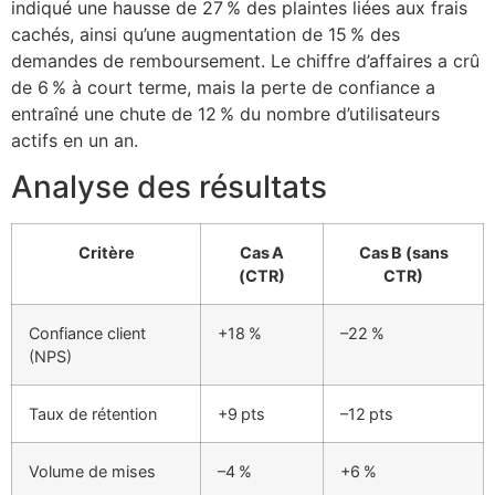
indiqué une hausse de 27 % des plaintes liées aux frais
cachés, ainsi qu’une augmentation de 15 % des
demandes de remboursement. Le chiffre d’affaires a crû
de 6 % à court terme, mais la perte de confiance a
entraîné une chute de 12 % du nombre d’utilisateurs
actifs en un an.
Analyse des résultats
Critère
Cas A
Cas B (sans
(CTR)
CTR)
Confiance client
+18 %
–22 %
(NPS)
Taux de rétention
+9 pts
–12 pts
Volume de mises
–4 %
+6 %