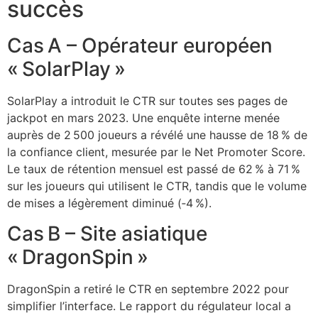
succès
Cas A – Opérateur européen
« SolarPlay »
SolarPlay a introduit le CTR sur toutes ses pages de
jackpot en mars 2023. Une enquête interne menée
auprès de 2 500 joueurs a révélé une hausse de 18 % de
la confiance client, mesurée par le Net Promoter Score.
Le taux de rétention mensuel est passé de 62 % à 71 %
sur les joueurs qui utilisent le CTR, tandis que le volume
de mises a légèrement diminué (‑4 %).
Cas B – Site asiatique
« DragonSpin »
DragonSpin a retiré le CTR en septembre 2022 pour
simplifier l’interface. Le rapport du régulateur local a