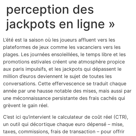
perception des
jackpots en ligne »
L’été est la saison où les joueurs affluent vers les
plateformes de jeux comme les vacanciers vers les
plages. Les journées ensoleillées, le temps libre et les
promotions estivales créent une atmosphère propice
aux paris impulsifs, et les jackpots qui dépassent le
million d’euros deviennent le sujet de toutes les
conversations. Cette effervescence se traduit chaque
année par une hausse notable des mises, mais aussi par
une méconnaissance persistante des frais cachés qui
grèvent le gain réel.
C’est ici qu’intervient le calculateur de coût réel (CTR),
un outil qui décortique chaque euro dépensé – mise,
taxes, commissions, frais de transaction – pour offrir