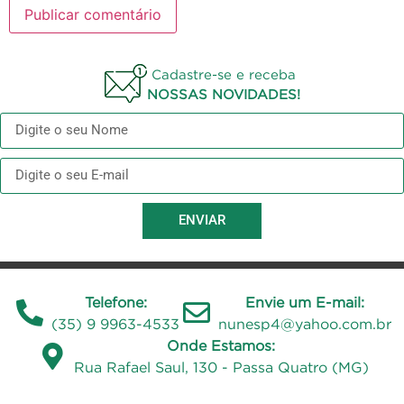
Cadastre-se e receba
NOSSAS NOVIDADES!
ENVIAR
Telefone:
Envie um E-mail:
(35) 9 9963-4533
nunesp4@yahoo.com.br
Onde Estamos:
Rua Rafael Saul, 130 - Passa Quatro (MG)