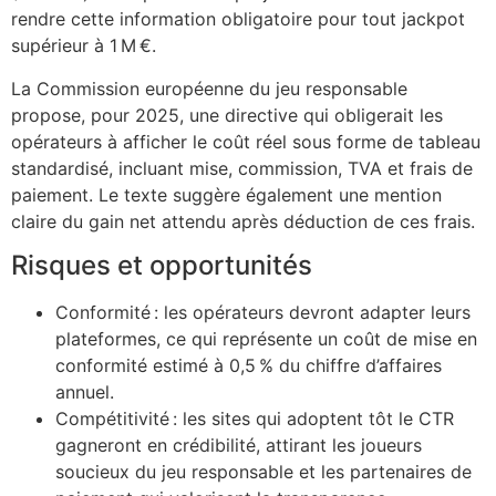
rendre cette information obligatoire pour tout jackpot
supérieur à 1 M €.
La Commission européenne du jeu responsable
propose, pour 2025, une directive qui obligerait les
opérateurs à afficher le coût réel sous forme de tableau
standardisé, incluant mise, commission, TVA et frais de
paiement. Le texte suggère également une mention
claire du gain net attendu après déduction de ces frais.
Risques et opportunités
Conformité : les opérateurs devront adapter leurs
plateformes, ce qui représente un coût de mise en
conformité estimé à 0,5 % du chiffre d’affaires
annuel.
Compétitivité : les sites qui adoptent tôt le CTR
gagneront en crédibilité, attirant les joueurs
soucieux du jeu responsable et les partenaires de