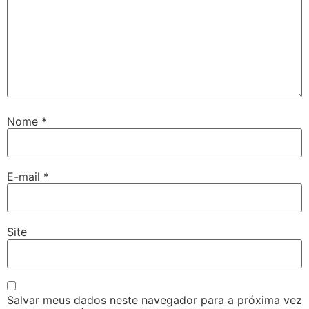
Nome
*
E-mail
*
Site
Salvar meus dados neste navegador para a próxima vez