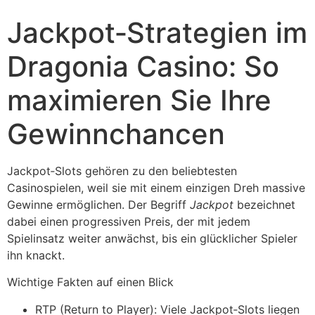
Jackpot‑Strategien im
Dragonia Casino: So
maximieren Sie Ihre
Gewinnchancen
Jackpot‑Slots gehören zu den beliebtesten
Casinospielen, weil sie mit einem einzigen Dreh massive
Gewinne ermöglichen. Der Begriff
Jackpot
bezeichnet
dabei einen progressiven Preis, der mit jedem
Spielinsatz weiter anwächst, bis ein glücklicher Spieler
ihn knackt.
Wichtige Fakten auf einen Blick
RTP (Return to Player): Viele Jackpot‑Slots liegen