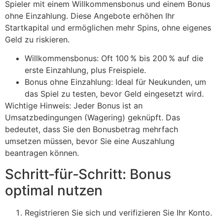
Spieler mit einem Willkommensbonus und einem Bonus
ohne Einzahlung. Diese Angebote erhöhen Ihr
Startkapital und ermöglichen mehr Spins, ohne eigenes
Geld zu riskieren.
Willkommensbonus: Oft 100 % bis 200 % auf die
erste Einzahlung, plus Freispiele.
Bonus ohne Einzahlung: Ideal für Neukunden, um
das Spiel zu testen, bevor Geld eingesetzt wird.
Wichtige Hinweis: Jeder Bonus ist an
Umsatzbedingungen (Wagering) geknüpft. Das
bedeutet, dass Sie den Bonusbetrag mehrfach
umsetzen müssen, bevor Sie eine Auszahlung
beantragen können.
Schritt‑für‑Schritt: Bonus
optimal nutzen
Registrieren Sie sich und verifizieren Sie Ihr Konto.