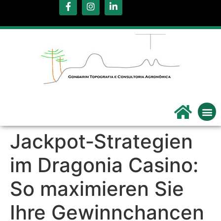
.
Servi
Qu
Jackpot‑Strategien
im Dragonia Casino:
So maximieren Sie
Ihre Gewinnchancen