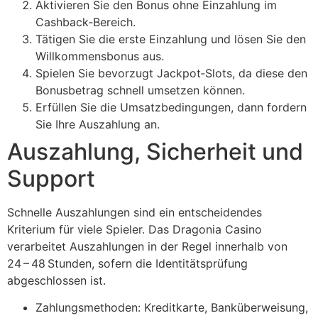
Aktivieren Sie den Bonus ohne Einzahlung im
Cashback‑Bereich.
Tätigen Sie die erste Einzahlung und lösen Sie den
Willkommensbonus aus.
Spielen Sie bevorzugt Jackpot‑Slots, da diese den
Bonusbetrag schnell umsetzen können.
Erfüllen Sie die Umsatzbedingungen, dann fordern
Sie Ihre Auszahlung an.
Auszahlung, Sicherheit und
Support
Schnelle Auszahlungen sind ein entscheidendes
Kriterium für viele Spieler. Das Dragonia Casino
verarbeitet Auszahlungen in der Regel innerhalb von
24 – 48 Stunden, sofern die Identitätsprüfung
abgeschlossen ist.
Zahlungsmethoden: Kreditkarte, Banküberweisung,