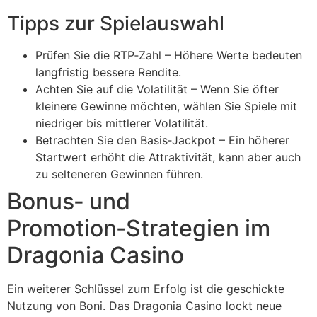
Tipps zur Spielauswahl
Prüfen Sie die RTP‑Zahl – Höhere Werte bedeuten
langfristig bessere Rendite.
Achten Sie auf die Volatilität – Wenn Sie öfter
kleinere Gewinne möchten, wählen Sie Spiele mit
niedriger bis mittlerer Volatilität.
Betrachten Sie den Basis‑Jackpot – Ein höherer
Startwert erhöht die Attraktivität, kann aber auch
zu selteneren Gewinnen führen.
Bonus‑ und
Promotion‑Strategien im
Dragonia Casino
Ein weiterer Schlüssel zum Erfolg ist die geschickte
Nutzung von Boni. Das Dragonia Casino lockt neue