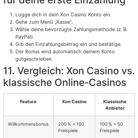
Logge dich in dein Xon Casino Konto ein.
Gehe zum Menü „Kasse“.
Wähle deine bevorzugte Zahlungsmethode (z. B.
PayPal).
Gib den Einzahlungsbetrag ein und bestätige.
Der Bonus wird automatisch deinem Konto
gutgeschrieben.
11. Vergleich: Xon Casino vs.
klassische Online‑Casinos
Feature
Xon Casino
Klassische
Anbieter
Willkommensbonus
200 % + 100
100 % + 50
Freispiele
Freispiele