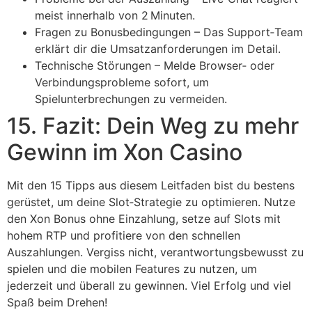
meist innerhalb von 2 Minuten.
Fragen zu Bonusbedingungen – Das Support‑Team
erklärt dir die Umsatzanforderungen im Detail.
Technische Störungen – Melde Browser‑ oder
Verbindungsprobleme sofort, um
Spielunterbrechungen zu vermeiden.
15. Fazit: Dein Weg zu mehr
Gewinn im Xon Casino
Mit den 15 Tipps aus diesem Leitfaden bist du bestens
gerüstet, um deine Slot‑Strategie zu optimieren. Nutze
den Xon Bonus ohne Einzahlung, setze auf Slots mit
hohem RTP und profitiere von den schnellen
Auszahlungen. Vergiss nicht, verantwortungsbewusst zu
spielen und die mobilen Features zu nutzen, um
jederzeit und überall zu gewinnen. Viel Erfolg und viel
Spaß beim Drehen!