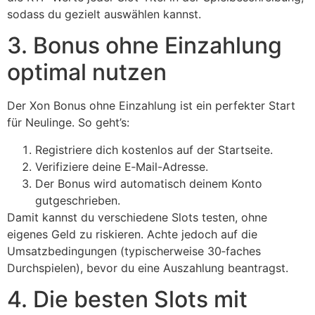
sodass du gezielt auswählen kannst.
3. Bonus ohne Einzahlung
optimal nutzen
Der Xon Bonus ohne Einzahlung ist ein perfekter Start
für Neulinge. So geht’s:
Registriere dich kostenlos auf der Startseite.
Verifiziere deine E‑Mail-Adresse.
Der Bonus wird automatisch deinem Konto
gutgeschrieben.
Damit kannst du verschiedene Slots testen, ohne
eigenes Geld zu riskieren. Achte jedoch auf die
Umsatzbedingungen (typischerweise 30‑faches
Durchspielen), bevor du eine Auszahlung beantragst.
4. Die besten Slots mit