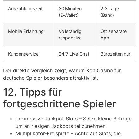
Auszahlungszeit
30 Minuten
2‑3 Tage
(E‑Wallet)
(Bank)
Mobile Erfahrung
Vollständig
Oft separate
responsive
App
Kundenservice
24/7 Live‑Chat
Bürozeiten nur
Der direkte Vergleich zeigt, warum Xon Casino für
deutsche Spieler besonders attraktiv ist.
12. Tipps für
fortgeschrittene Spieler
Progressive Jackpot‑Slots – Setze kleine Beträge,
um an riesigen Jackpots teilzunehmen.
Multiplikator‑Freispiele – Achte auf Slots, die