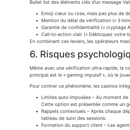
Bullet list des éléments clés d’un message Vale
Emoji cœur ou rose, mais pas plus de de
Mention du délai de vérification (« 3 min
Garantie de confidentialité (« cryptage 
Call‑to‑action clair (« Débloquez votre 
En combinant ces leviers, les opérateurs maxim
6. Risques psychologi
Même avec une vérification ultra‑rapide, la 
principal est le « gaming impulsif », où le jo
Pour contrer ce phénomène, les casinos intèg
Limites auto‑imposées – Au moment de la 
Cette option est présentée comme un g
Rappels contextuels – Après chaque dépô
tableau de suivi des sessions.
Formation du support client – Les agent