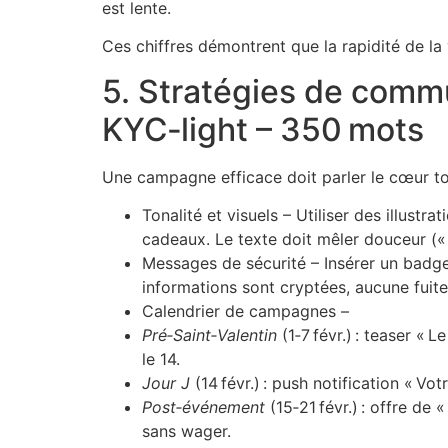
est lente.
Ces chiffres démontrent que la rapidité de la v
5. Stratégies de commu
KYC‑light – 350 mots
Une campagne efficace doit parler le cœur tout
Tonalité et visuels – Utiliser des illus
cadeaux. Le texte doit mêler douceur (« 
Messages de sécurité – Insérer un badge
informations sont cryptées, aucune fuite 
Calendrier de campagnes –
Pré‑Saint‑Valentin
(1‑7 févr.) : teaser «
le 14.
Jour J
(14 févr.) : push notification « Vo
Post‑événement
(15‑21 févr.) : offre de
sans wager.