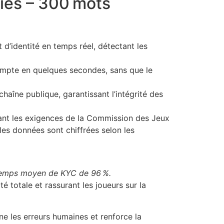
gies – 300 mots
t d’identité en temps réel, détectant les
compte en quelques secondes, sans que le
haîne publique, garantissant l’intégrité des
tant les exigences de la Commission des Jeux
 les données sont chiffrées selon les
 temps moyen de KYC de 96 %.
 totale et rassurant les joueurs sur la
ne les erreurs humaines et renforce la