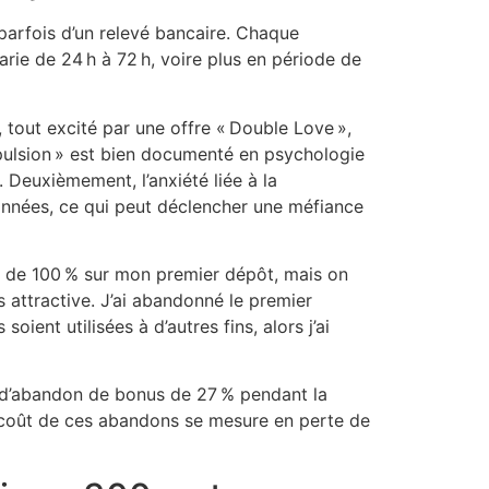
 parfois d’un relevé bancaire. Chaque
rie de 24 h à 72 h, voire plus en période de
 tout excité par une offre « Double Love »,
impulsion » est bien documenté en psychologie
 Deuxièmement, l’anxiété liée à la
onnées, ce qui peut déclencher une méfiance
us de 100 % sur mon premier dépôt, mais on
s attractive. J’ai abandonné le premier
ient utilisées à d’autres fins, alors j’ai
ux d’abandon de bonus de 27 % pendant la
e coût de ces abandons se mesure en perte de