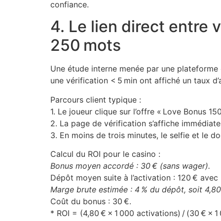
confiance.
4. Le lien direct entre
250 mots
Une étude interne menée par une plateforme 
une vérification < 5 min ont affiché un taux d
Parcours client typique :
1. Le joueur clique sur l’offre « Love Bonus 150
2. La page de vérification s’affiche immédi
3. En moins de trois minutes, le selfie et le 
Calcul du ROI pour le casino :
Bonus moyen accordé : 30 € (sans wager).
Dépôt moyen suite à l’activation : 120 € ave
Marge brute estimée : 4 % du dépôt, soit 4,80
Coût du bonus : 30 €.
* ROI = (4,80 € × 1 000 activations) / (30 € × 