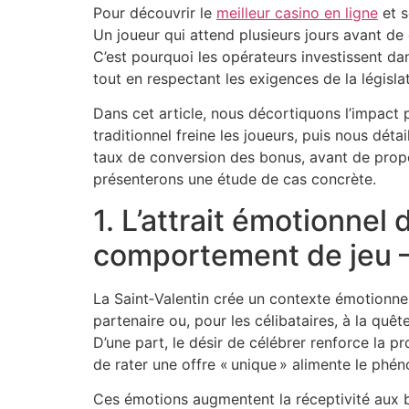
Pour découvrir le
meilleur casino en ligne
et s
Un joueur qui attend plusieurs jours avant de
C’est pourquoi les opérateurs investissent da
tout en respectant les exigences de la législat
Dans cet article, nous décortiquons l’impac
traditionnel freine les joueurs, puis nous déta
taux de conversion des bonus, avant de propo
présenterons une étude de cas concrète.
1. L’attrait émotionnel 
comportement de jeu 
La Saint‑Valentin crée un contexte émotionne
partenaire ou, pour les célibataires, à la q
D’une part, le désir de célébrer renforce la p
de rater une offre « unique » alimente le ph
Ces émotions augmentent la réceptivité aux 