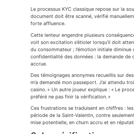
Le processus KYC classique repose sur la soumi
document doit être scanné, vérifié manuelleme
forte affluence.
Cette lenteur engendre plusieurs conséquences
voit son excitation s’étioler lorsqu’il doit a
du consommateur ; l’émotion initiale diminue 
confidentialité des données : la demande de 
accrue.
Des témoignages anonymes recueillis sur des f
m’a demandé mon passeport. J’ai attendu trois 
casino. » Un autre joueur explique : « Le proce
préféré ne pas finir la vérification. »
Ces frustrations se traduisent en chiffres : 
période de la Saint‑Valentin, contre seuleme
mise potentielle, en churn accru et en réputati