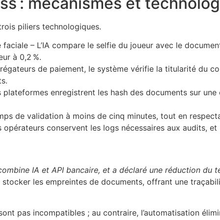
ress : mécanismes et technolo
trois piliers technologiques.
ce faciale – L’IA compare le selfie du joueur avec le documen
eur à 0,2 %.
régateurs de paiement, le système vérifie la titularité du 
s.
es plateformes enregistrent les hash des documents sur une c
mps de validation à moins de cinq minutes, tout en respec
les opérateurs conservent les logs nécessaires aux audits, et
combine IA et API bancaire, et a déclaré une réduction du
stocker les empreintes de documents, offrant une traçabilité
ont pas incompatibles ; au contraire, l’automatisation élimi