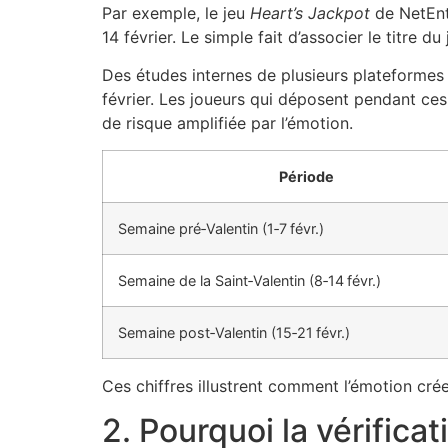
Par exemple, le jeu
Heart’s Jackpot
de NetEnt 
14 février. Le simple fait d’associer le titre du
Des études internes de plusieurs plateformes
février. Les joueurs qui déposent pendant ces 
de risque amplifiée par l’émotion.
Période
Semaine pré‑Valentin (1‑7 févr.)
Semaine de la Saint‑Valentin (8‑14 févr.)
Semaine post‑Valentin (15‑21 févr.)
Ces chiffres illustrent comment l’émotion crée 
2. Pourquoi la vérifica