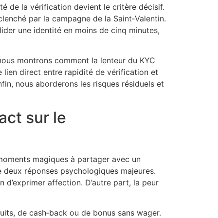
té de la vérification devient le critère décisif.
clenché par la campagne de la Saint‑Valentin.
lider une identité en moins de cinq minutes,
, nous montrons comment la lenteur du KYC
 lien direct entre rapidité de vérification et
in, nous aborderons les risques résiduels et
act sur le
de moments magiques à partager avec un
che deux réponses psychologiques majeures.
 d’exprimer affection. D’autre part, la peur
tuits, de cash‑back ou de bonus sans wager.