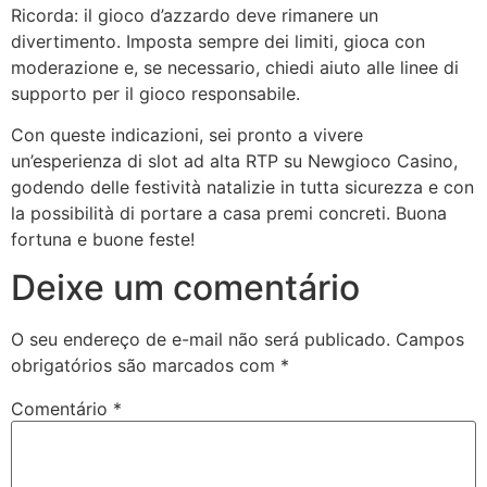
Ricorda: il gioco d’azzardo deve rimanere un
divertimento. Imposta sempre dei limiti, gioca con
moderazione e, se necessario, chiedi aiuto alle linee di
supporto per il gioco responsabile.
Con queste indicazioni, sei pronto a vivere
un’esperienza di slot ad alta RTP su Newgioco Casino,
godendo delle festività natalizie in tutta sicurezza e con
la possibilità di portare a casa premi concreti. Buona
fortuna e buone feste!
Deixe um comentário
O seu endereço de e-mail não será publicado.
Campos
obrigatórios são marcados com
*
Comentário
*