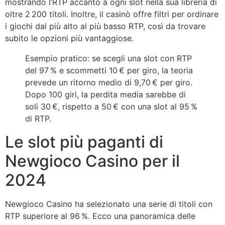
mostrando l’RTP accanto a ogni slot nella sua libreria di
oltre 2 200 titoli. Inoltre, il casinò offre filtri per ordinare
i giochi dal più alto al più basso RTP, così da trovare
subito le opzioni più vantaggiose.
Esempio pratico: se scegli una slot con RTP
del 97 % e scommetti 10 € per giro, la teoria
prevede un ritorno medio di 9,70 € per giro.
Dopo 100 giri, la perdita media sarebbe di
soli 30 €, rispetto a 50 € con una slot al 95 %
di RTP.
Le slot più paganti di
Newgioco Casino per il
2024
Newgioco Casino ha selezionato una serie di titoli con
RTP superiore al 96 %. Ecco una panoramica delle