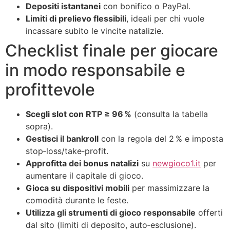
Depositi istantanei
con bonifico o PayPal.
Limiti di prelievo flessibili
, ideali per chi vuole
incassare subito le vincite natalizie.
Checklist finale per giocare
in modo responsabile e
profittevole
Scegli slot con RTP ≥ 96 %
(consulta la tabella
sopra).
Gestisci il bankroll
con la regola del 2 % e imposta
stop‑loss/take‑profit.
Approfitta dei bonus natalizi
su
newgioco1.it
per
aumentare il capitale di gioco.
Gioca su dispositivi mobili
per massimizzare la
comodità durante le feste.
Utilizza gli strumenti di gioco responsabile
offerti
dal sito (limiti di deposito, auto‑esclusione).