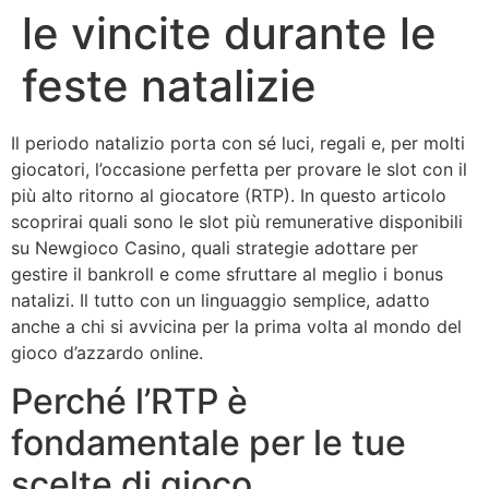
le vincite durante le
feste natalizie
Il periodo natalizio porta con sé luci, regali e, per molti
giocatori, l’occasione perfetta per provare le slot con il
più alto ritorno al giocatore (RTP). In questo articolo
scoprirai quali sono le slot più remunerative disponibili
su Newgioco Casino, quali strategie adottare per
gestire il bankroll e come sfruttare al meglio i bonus
natalizi. Il tutto con un linguaggio semplice, adatto
anche a chi si avvicina per la prima volta al mondo del
gioco d’azzardo online.
Perché l’RTP è
fondamentale per le tue
scelte di gioco