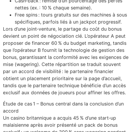
Cash‑back : remise d’un pourcentage des pertes
nettes (ex. : 10 % chaque semaine).
Free spins : tours gratuits sur des machines à sous
spécifiques, parfois liés à un jackpot progressif.
Lors d’une joint‑venture, le partage du coût du bonus
devient un point de négociation clé. L’opérateur A peut
proposer de financer 60 % du budget marketing, tandis
que l’opérateur B fournit la technologie de gestion des
bonus, garantissant la conformité avec les exigences de
mise (wagering). Cette répartition se traduit souvent
par un accord de visibilité : le partenaire financier
obtient un placement prioritaire sur la page d’accueil,
tandis que le partenaire technique bénéficie d’un accès
exclusif aux données de joueurs pour affiner les offres.
Étude de cas 1 – Bonus central dans la conclusion d’un
accord
Un casino britannique a acquis 45 % d’une start‑up
malaisienne après avoir présenté un pack de bonus
exclusif : un welcome de 300 % sans wagering pendant