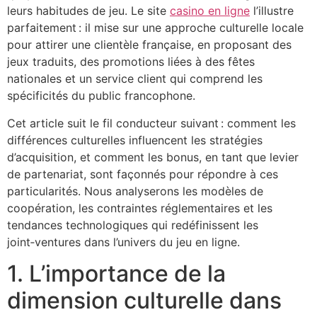
leurs habitudes de jeu. Le site
casino en ligne
l’illustre
parfaitement : il mise sur une approche culturelle locale
pour attirer une clientèle française, en proposant des
jeux traduits, des promotions liées à des fêtes
nationales et un service client qui comprend les
spécificités du public francophone.
Cet article suit le fil conducteur suivant : comment les
différences culturelles influencent les stratégies
d’acquisition, et comment les bonus, en tant que levier
de partenariat, sont façonnés pour répondre à ces
particularités. Nous analyserons les modèles de
coopération, les contraintes réglementaires et les
tendances technologiques qui redéfinissent les
joint‑ventures dans l’univers du jeu en ligne.
1. L’importance de la
dimension culturelle dans