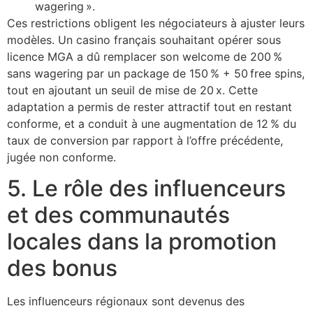
wagering ».
Ces restrictions obligent les négociateurs à ajuster leurs
modèles. Un casino français souhaitant opérer sous
licence MGA a dû remplacer son welcome de 200 %
sans wagering par un package de 150 % + 50 free spins,
tout en ajoutant un seuil de mise de 20 x. Cette
adaptation a permis de rester attractif tout en restant
conforme, et a conduit à une augmentation de 12 % du
taux de conversion par rapport à l’offre précédente,
jugée non conforme.
5. Le rôle des influenceurs
et des communautés
locales dans la promotion
des bonus
Les influenceurs régionaux sont devenus des