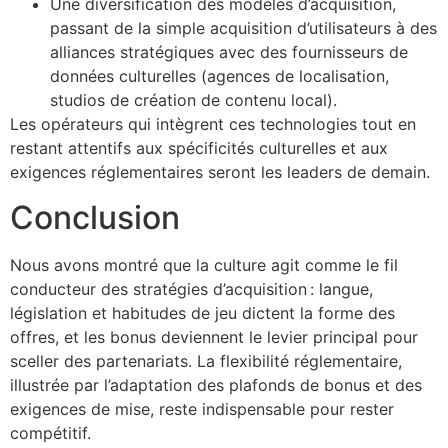
Une diversification des modèles d’acquisition,
passant de la simple acquisition d’utilisateurs à des
alliances stratégiques avec des fournisseurs de
données culturelles (agences de localisation,
studios de création de contenu local).
Les opérateurs qui intègrent ces technologies tout en
restant attentifs aux spécificités culturelles et aux
exigences réglementaires seront les leaders de demain.
Conclusion
Nous avons montré que la culture agit comme le fil
conducteur des stratégies d’acquisition : langue,
législation et habitudes de jeu dictent la forme des
offres, et les bonus deviennent le levier principal pour
sceller des partenariats. La flexibilité réglementaire,
illustrée par l’adaptation des plafonds de bonus et des
exigences de mise, reste indispensable pour rester
compétitif.