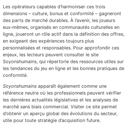
Les opérateurs capables d’harmoniser ces trois
dimensions – culture, bonus et conformité – gagneront
des parts de marché durables. À l’avenir, les joueurs
eux‑mêmes, organisés en communautés culturelles en
ligne, joueront un rôle actif dans la définition des offres,
en exigeant des expériences toujours plus
personnalisées et responsables. Pour approfondir ces
enjeux, les lecteurs peuvent consulter le site
Soyonshumains, qui répertorie des ressources utiles sur
les tendances du jeu en ligne et les bonnes pratiques de
conformité.
Soyonshumains
apparaît également comme une
référence neutre où les professionnels peuvent vérifier
les dernières actualités législatives et les analyses de
marché sans biais commercial. Visiter ce site permet
d’obtenir un aperçu global des évolutions du secteur,
utile pour toute stratégie d’acquisition future.