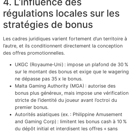
4. L’influence des
régulations locales sur les
stratégies de bonus
Les cadres juridiques varient fortement d’un territoire à
l’autre, et ils conditionnent directement la conception
des offres promotionnelles.
UKGC (Royaume‑Uni) : impose un plafond de 30 %
sur le montant des bonus et exige que le wagering
ne dépasse pas 35 x le bonus.
Malta Gaming Authority (MGA) : autorise des
bonus plus généreux, mais impose une vérification
stricte de l’identité du joueur avant l’octroi du
premier bonus.
Autorités asiatiques (ex. : Philippine Amusement
and Gaming Corp) : limitent les bonus cash à 10 %
du dépôt initial et interdisent les offres « sans