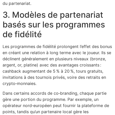
du partenariat.
3. Modèles de partenariat
basés sur les programmes
de fidélité
Les programmes de fidélité prolongent l’effet des bonus
en créant une relation à long terme avec le joueur. Ils se
déclinent généralement en plusieurs niveaux (bronze,
argent, or, platine) avec des avantages croissants :
cashback augmentant de 5 % à 20 %, tours gratuits,
invitations à des tournois privés, voire des retraits en
crypto‑monnaies.
Dans certains accords de co‑branding, chaque partie
gère une portion du programme. Par exemple, un
opérateur nord‑européen peut fournir la plateforme de
points, tandis qu’un partenaire local gère les