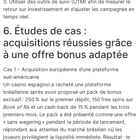
3. Utiliser des outils de suivi (UTM) afin de mesurer le
retour sur investissement et d’ajuster les campagnes en
temps réel.
6. Études de cas :
acquisitions réussies grâce
à une offre bonus adaptée
Cas 1 – Acquisition européenne d’une plateforme
sud‑américaine
Un casino espagnol a racheté une plateforme
brésilienne après avoir proposé un pack de bonus
exclusif : 250 % sur le premier dépôt, 150 free spins sur
Book of Ra
et un cash‑back de 15 % pendant les trois
premiers mois. Le pack a été présenté comme une offre
« sans wagering » pendant la période de lancement,
répondant aux attentes du marché brésilien où les
joueurs privilégient la liquidité immédiate. Résultat : le