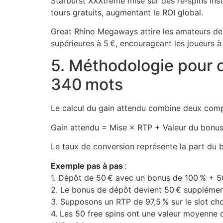
Starburst XXXtreme mise sur des re‑spins ins
tours gratuits, augmentant le ROI global.
Great Rhino Megaways attire les amateurs de
supérieures à 5 €, encourageant les joueurs 
5. Méthodologie pour c
340 mots
Le calcul du gain attendu combine deux compos
Gain attendu = Mise × RTP + Valeur du bonus 
Le taux de conversion représente la part du 
Exemple pas à pas
:
1. Dépôt de 50 € avec un bonus de 100 % + 50
2. Le bonus de dépôt devient 50 € supplément
3. Supposons un RTP de 97,5 % sur le slot choi
4. Les 50 free spins ont une valeur moyenne de