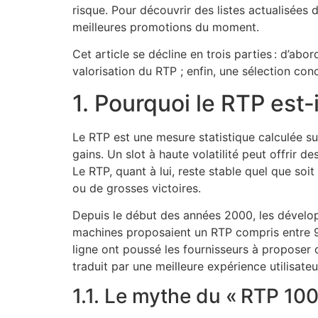
risque. Pour découvrir des listes actualisées
meilleures promotions du moment.
Cet article se décline en trois parties : d’a
valorisation du RTP ; enfin, une sélection con
1. Pourquoi le RTP est‑
Le RTP est une mesure statistique calculée sur 
gains. Un slot à haute volatilité peut offrir d
Le RTP, quant à lui, reste stable quel que soi
ou de grosses victoires.
Depuis le début des années 2000, les dévelop
machines proposaient un RTP compris entre 92
ligne ont poussé les fournisseurs à proposer 
traduit par une meilleure expérience utilisat
1.1. Le mythe du « RTP 100