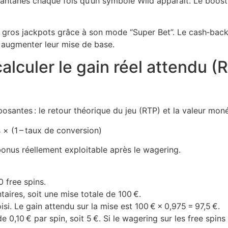
tantanés chaque fois qu’un symbole Wild apparaît. Le boost
 gros jackpots grâce à son mode “Super Bet”. Le cash‑bac
à augmenter leur mise de base.
alculer le gain réel attendu (
antes : le retour théorique du jeu (RTP) et la valeur moné
× (1 – taux de conversion)
bonus réellement exploitable après le wagering.
 free spins.
aires, soit une mise totale de 100 €.
si. Le gain attendu sur la mise est 100 € × 0,975 = 97,5 €.
 0,10 € par spin, soit 5 €. Si le wagering sur les free spins