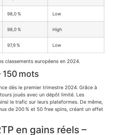
98,0 %
Low
98,0 %
High
97,9 %
Low
 les classements européens en 2024.
– 150 mots
nce dès le premier trimestre 2024. Grâce à
 tours joués avec un dépôt limité. Les
insi le trafic sur leurs plateformes. De même,
s de 200 % et 50 free spins, créant un effet
RTP en gains réels –