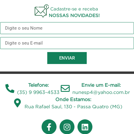
Cadastre-se e receba
NOSSAS NOVIDADES!
ENVIAR
Telefone:
Envie um E-mail:
(35) 9 9963-4533
nunesp4@yahoo.com.br
Onde Estamos:
Rua Rafael Saul, 130 - Passa Quatro (MG)