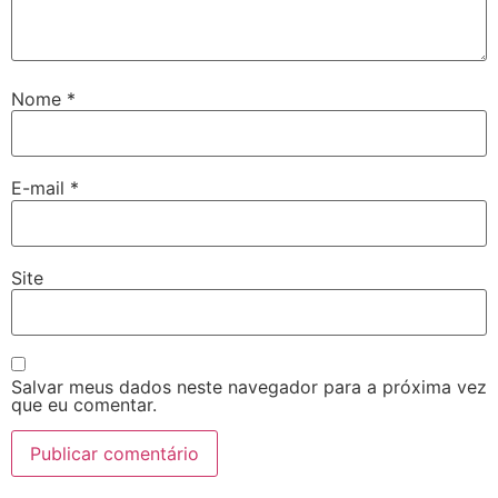
Nome
*
E-mail
*
Site
Salvar meus dados neste navegador para a próxima vez
que eu comentar.