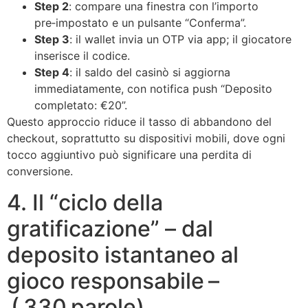
Step 2
: compare una finestra con l’importo
pre‑impostato e un pulsante “Conferma”.
Step 3
: il wallet invia un OTP via app; il giocatore
inserisce il codice.
Step 4
: il saldo del casinò si aggiorna
immediatamente, con notifica push “Deposito
completato: €20”.
Questo approccio riduce il tasso di abbandono del
checkout, soprattutto su dispositivi mobili, dove ogni
tocco aggiuntivo può significare una perdita di
conversione.
4. Il “ciclo della
gratificazione” – dal
deposito istantaneo al
gioco responsabile –
( 330 parole)