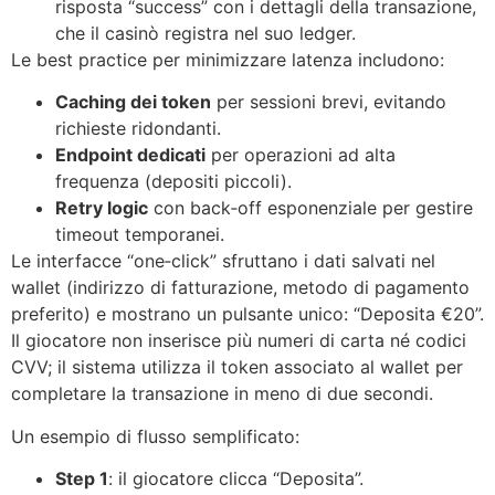
risposta “success” con i dettagli della transazione,
che il casinò registra nel suo ledger.
Le best practice per minimizzare latenza includono:
Caching dei token
per sessioni brevi, evitando
richieste ridondanti.
Endpoint dedicati
per operazioni ad alta
frequenza (depositi piccoli).
Retry logic
con back‑off esponenziale per gestire
timeout temporanei.
Le interfacce “one‑click” sfruttano i dati salvati nel
wallet (indirizzo di fatturazione, metodo di pagamento
preferito) e mostrano un pulsante unico: “Deposita €20”.
Il giocatore non inserisce più numeri di carta né codici
CVV; il sistema utilizza il token associato al wallet per
completare la transazione in meno di due secondi.
Un esempio di flusso semplificato:
Step 1
: il giocatore clicca “Deposita”.