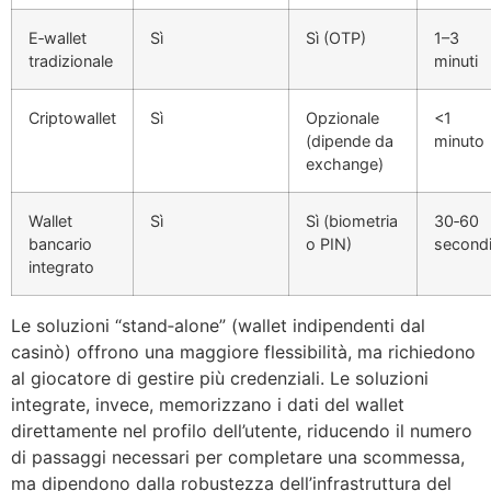
E‑wallet
Sì
Sì (OTP)
1–3
tradizionale
minuti
Criptowallet
Sì
Opzionale
<1
(dipende da
minuto
exchange)
Wallet
Sì
Sì (biometria
30‑60
bancario
o PIN)
second
integrato
Le soluzioni “stand‑alone” (wallet indipendenti dal
casinò) offrono una maggiore flessibilità, ma richiedono
al giocatore di gestire più credenziali. Le soluzioni
integrate, invece, memorizzano i dati del wallet
direttamente nel profilo dell’utente, riducendo il numero
di passaggi necessari per completare una scommessa,
ma dipendono dalla robustezza dell’infrastruttura del