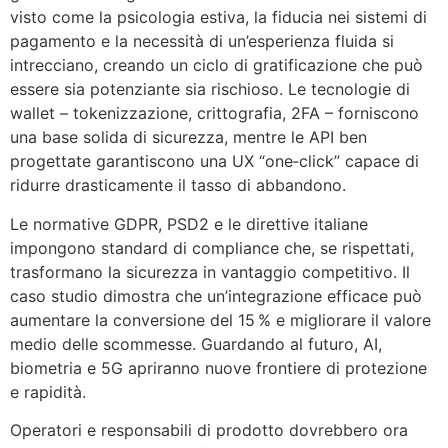
visto come la psicologia estiva, la fiducia nei sistemi di
pagamento e la necessità di un’esperienza fluida si
intrecciano, creando un ciclo di gratificazione che può
essere sia potenziante sia rischioso. Le tecnologie di
wallet – tokenizzazione, crittografia, 2FA – forniscono
una base solida di sicurezza, mentre le API ben
progettate garantiscono una UX “one‑click” capace di
ridurre drasticamente il tasso di abbandono.
Le normative GDPR, PSD2 e le direttive italiane
impongono standard di compliance che, se rispettati,
trasformano la sicurezza in vantaggio competitivo. Il
caso studio dimostra che un’integrazione efficace può
aumentare la conversione del 15 % e migliorare il valore
medio delle scommesse. Guardando al futuro, AI,
biometria e 5G apriranno nuove frontiere di protezione
e rapidità.
Operatori e responsabili di prodotto dovrebbero ora