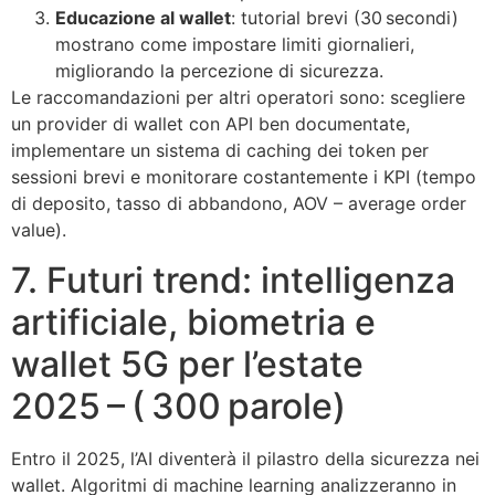
Educazione al wallet
: tutorial brevi (30 secondi)
mostrano come impostare limiti giornalieri,
migliorando la percezione di sicurezza.
Le raccomandazioni per altri operatori sono: scegliere
un provider di wallet con API ben documentate,
implementare un sistema di caching dei token per
sessioni brevi e monitorare costantemente i KPI (tempo
di deposito, tasso di abbandono, AOV – average order
value).
7. Futuri trend: intelligenza
artificiale, biometria e
wallet 5G per l’estate
2025 – ( 300 parole)
Entro il 2025, l’AI diventerà il pilastro della sicurezza nei
wallet. Algoritmi di machine learning analizzeranno in