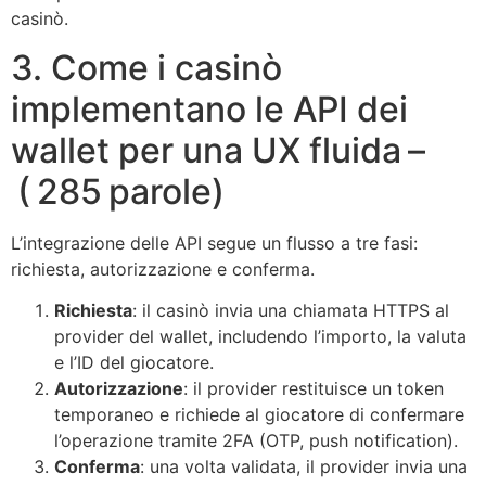
casinò.
3. Come i casinò
implementano le API dei
wallet per una UX fluida –
( 285 parole)
L’integrazione delle API segue un flusso a tre fasi:
richiesta, autorizzazione e conferma.
Richiesta
: il casinò invia una chiamata HTTPS al
provider del wallet, includendo l’importo, la valuta
e l’ID del giocatore.
Autorizzazione
: il provider restituisce un token
temporaneo e richiede al giocatore di confermare
l’operazione tramite 2FA (OTP, push notification).
Conferma
: una volta validata, il provider invia una