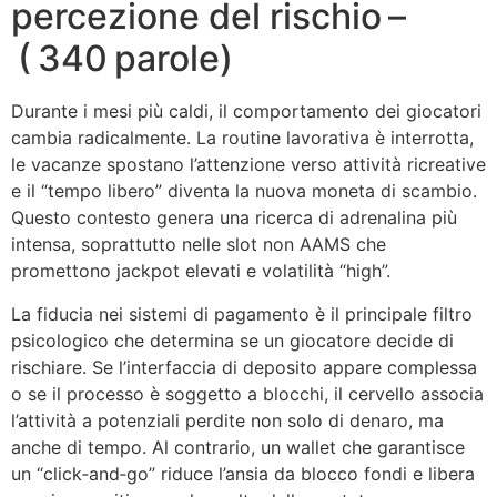
percezione del rischio –
( 340 parole)
Durante i mesi più caldi, il comportamento dei giocatori
cambia radicalmente. La routine lavorativa è interrotta,
le vacanze spostano l’attenzione verso attività ricreative
e il “tempo libero” diventa la nuova moneta di scambio.
Questo contesto genera una ricerca di adrenalina più
intensa, soprattutto nelle slot non AAMS che
promettono jackpot elevati e volatilità “high”.
La fiducia nei sistemi di pagamento è il principale filtro
psicologico che determina se un giocatore decide di
rischiare. Se l’interfaccia di deposito appare complessa
o se il processo è soggetto a blocchi, il cervello associa
l’attività a potenziali perdite non solo di denaro, ma
anche di tempo. Al contrario, un wallet che garantisce
un “click‑and‑go” riduce l’ansia da blocco fondi e libera