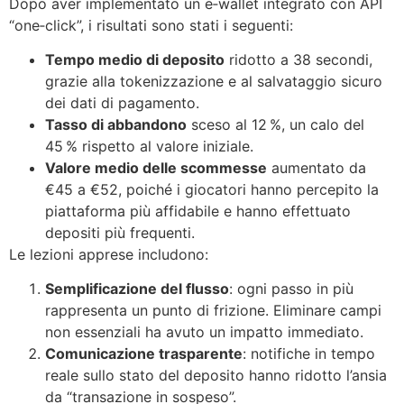
Dopo aver implementato un e‑wallet integrato con API
“one‑click”, i risultati sono stati i seguenti:
Tempo medio di deposito
ridotto a 38 secondi,
grazie alla tokenizzazione e al salvataggio sicuro
dei dati di pagamento.
Tasso di abbandono
sceso al 12 %, un calo del
45 % rispetto al valore iniziale.
Valore medio delle scommesse
aumentato da
€45 a €52, poiché i giocatori hanno percepito la
piattaforma più affidabile e hanno effettuato
depositi più frequenti.
Le lezioni apprese includono:
Semplificazione del flusso
: ogni passo in più
rappresenta un punto di frizione. Eliminare campi
non essenziali ha avuto un impatto immediato.
Comunicazione trasparente
: notifiche in tempo
reale sullo stato del deposito hanno ridotto l’ansia
da “transazione in sospeso”.