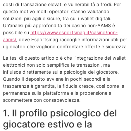
costi di transazione elevati e vulnerabilità a frodi. Per
questo motivo molti operatori stanno valutando
soluzioni più agili e sicure, tra cui i wallet digitali.
Un’analisi più approfondita dei casinò non‑AAMS è
possibile su
https://www.esportsmag.it/casino/non-
aams/
, dove Esportsmag raccoglie informazioni utili per
i giocatori che vogliono confrontare offerte e sicurezza.
La tesi di questo articolo è che l’integrazione dei wallet
elettronici non solo semplifica le transazioni, ma
influisce direttamente sulla psicologia del giocatore.
Quando il deposito avviene in pochi secondi e la
trasparenza è garantita, la fiducia cresce, così come la
permanenza sulla piattaforma e la propensione a
scommettere con consapevolezza.
1. Il profilo psicologico del
giocatore estivo e la