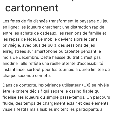
cartonnent
Les fêtes de fin d’année transforment le paysage du jeu
en ligne : les joueurs cherchent une distraction rapide
entre les achats de cadeaux, les réunions de famille et
les repas de Noël. Le mobile devient alors le canal
privilégié, avec plus de 60 % des sessions de jeu
enregistrées sur smartphone ou tablette pendant le
mois de décembre. Cette hausse du trafic n’est pas
anodine ; elle reflète une réelle attente d’accessibilité
instantanée, surtout pour les tournois à durée limitée où
chaque seconde compte.
Dans ce contexte, l’expérience utilisateur (UX) se révèle
être le critère décisif qui sépare le casino fiable qui
fidélise ses joueurs du simple passe‑temps. Un parcours
fluide, des temps de chargement éclair et des éléments
visuels festifs mais lisibles incitent les participants à