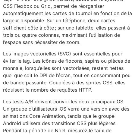
CSS Flexbox ou Grid, permet de réorganiser
automatiquement les cartes de tournoi en fonction de la
largeur disponible. Sur un téléphone, deux cartes
s’affichent côte à côte ; sur une tablette, elles passent à
trois ou quatre colonnes, maximisant l’utilisation de
l’espace sans nécessiter de zoom.
Les images vectorielles (SVG) sont essentielles pour
éviter le lag. Les icônes de flocons, sapins ou pièces de
monnaie, lorsqu’elles sont vectorisées, restent nettes
quel que soit le DPI de l’écran, tout en consommant peu
de bande passante. Couplées à des sprites CSS, elles
réduisent le nombre de requêtes HTTP.
Les tests A/B doivent couvrir les deux principaux OS.
Un groupe d’utilisateurs iOS verra une version avec des
animations Core Animation, tandis que le groupe
Android utilisera des transitions CSS plus légères.
Pendant la période de Noël, mesurez le taux de