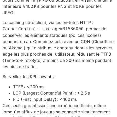
inférieure à 100 KB pour les PNG et 80 KB pour les
JPEG.
Le caching côté client, via les en‑têtes HTTP :
, permet de
Cache‑Control: max‑age=31536000
conserver les éléments statiques (polices, icônes)
pendant un an. Combinez cela avec un CDN (Cloudflare
ou Akamai) qui distribue le contenu depuis les serveurs
edge les plus proches de l’utilisateur, réduisant le TTFB
(Time‑to‑First‑Byte) à moins de 200 ms même pendant
les pics de trafic.
Surveillez les KPI suivants :
TTFB : < 200 ms
LCP (Largest Contentful Paint) : < 2,5 s
FID (First Input Delay) : < 100 ms
Ces seuils garantissent une expérience fluide, même
lorsqu’un afflux de joueurs se connecte simultanément