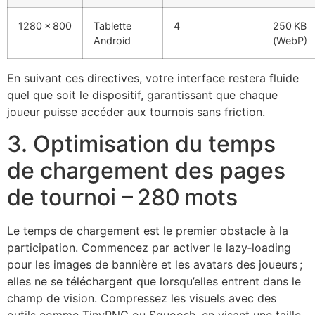
1280 × 800
Tablette
4
250 KB
Android
(WebP)
En suivant ces directives, votre interface restera fluide
quel que soit le dispositif, garantissant que chaque
joueur puisse accéder aux tournois sans friction.
3. Optimisation du temps
de chargement des pages
de tournoi – 280 mots
Le temps de chargement est le premier obstacle à la
participation. Commencez par activer le lazy‑loading
pour les images de bannière et les avatars des joueurs ;
elles ne se téléchargent que lorsqu’elles entrent dans le
champ de vision. Compressez les visuels avec des
outils comme TinyPNG ou Squoosh, en visant une taille