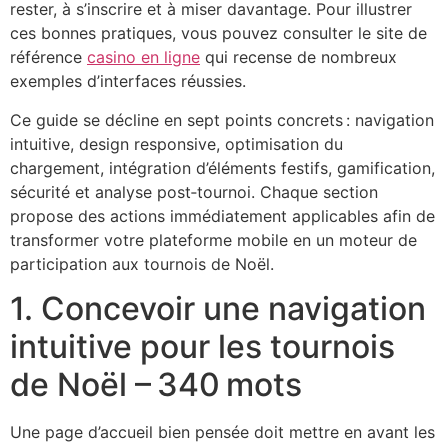
rester, à s’inscrire et à miser davantage. Pour illustrer
ces bonnes pratiques, vous pouvez consulter le site de
référence
casino en ligne
qui recense de nombreux
exemples d’interfaces réussies.
Ce guide se décline en sept points concrets : navigation
intuitive, design responsive, optimisation du
chargement, intégration d’éléments festifs, gamification,
sécurité et analyse post‑tournoi. Chaque section
propose des actions immédiatement applicables afin de
transformer votre plateforme mobile en un moteur de
participation aux tournois de Noël.
1. Concevoir une navigation
intuitive pour les tournois
de Noël – 340 mots
Une page d’accueil bien pensée doit mettre en avant les