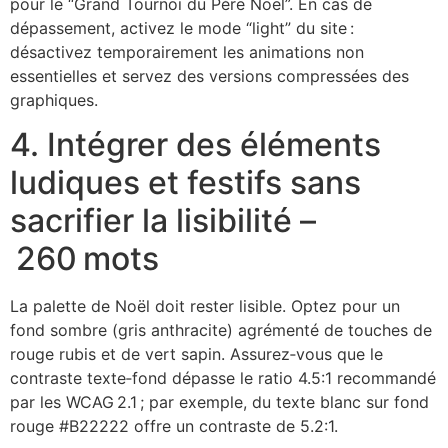
pour le “Grand Tournoi du Père Noël”. En cas de
dépassement, activez le mode “light” du site :
désactivez temporairement les animations non
essentielles et servez des versions compressées des
graphiques.
4. Intégrer des éléments
ludiques et festifs sans
sacrifier la lisibilité –
260 mots
La palette de Noël doit rester lisible. Optez pour un
fond sombre (gris anthracite) agrémenté de touches de
rouge rubis et de vert sapin. Assurez‑vous que le
contraste texte‑fond dépasse le ratio 4.5:1 recommandé
par les WCAG 2.1 ; par exemple, du texte blanc sur fond
rouge #B22222 offre un contraste de 5.2:1.