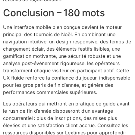
Conclusion – 180 mots
Une interface mobile bien conçue devient le moteur
principal des tournois de Noël. En combinant une
navigation intuitive, un design responsive, des temps de
chargement éclair, des éléments festifs lisibles, une
gamification motivante, une sécurité robuste et une
analyse post‑événement rigoureuse, les opérateurs
transforment chaque visiteur en participant actif. Cette
UX fluide renforce la confiance du joueur, indispensable
pour les gros paris de fin d’année, et génère des
performances commerciales supérieures.
Les opérateurs qui mettront en pratique ce guide avant
le rush de fin d’année disposeront d’un avantage
concurrentiel : plus de inscriptions, des mises plus
élevées et une satisfaction client accrue. Consultez les
ressources disponibles sur Lextimes pour approfondir