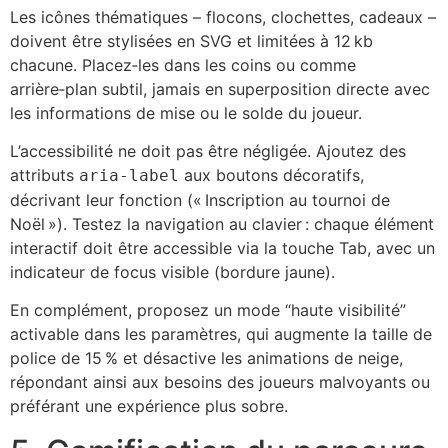
Les icônes thématiques – flocons, clochettes, cadeaux –
doivent être stylisées en SVG et limitées à 12 kb
chacune. Placez‑les dans les coins ou comme
arrière‑plan subtil, jamais en superposition directe avec
les informations de mise ou le solde du joueur.
L’accessibilité ne doit pas être négligée. Ajoutez des
attributs
aux boutons décoratifs,
aria-label
décrivant leur fonction (« Inscription au tournoi de
Noël »). Testez la navigation au clavier : chaque élément
interactif doit être accessible via la touche Tab, avec un
indicateur de focus visible (bordure jaune).
En complément, proposez un mode “haute visibilité”
activable dans les paramètres, qui augmente la taille de
police de 15 % et désactive les animations de neige,
répondant ainsi aux besoins des joueurs malvoyants ou
préférant une expérience plus sobre.