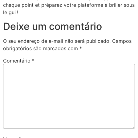
chaque point et préparez votre plateforme à briller sous
le gui !
Deixe um comentário
O seu endereço de e-mail não será publicado.
Campos
obrigatórios são marcados com
*
Comentário
*