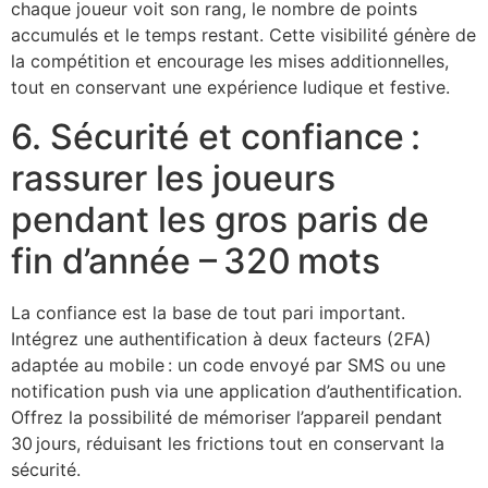
chaque joueur voit son rang, le nombre de points
accumulés et le temps restant. Cette visibilité génère de
la compétition et encourage les mises additionnelles,
tout en conservant une expérience ludique et festive.
6. Sécurité et confiance :
rassurer les joueurs
pendant les gros paris de
fin d’année – 320 mots
La confiance est la base de tout pari important.
Intégrez une authentification à deux facteurs (2FA)
adaptée au mobile : un code envoyé par SMS ou une
notification push via une application d’authentification.
Offrez la possibilité de mémoriser l’appareil pendant
30 jours, réduisant les frictions tout en conservant la
sécurité.