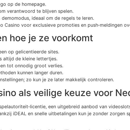
logo op de homepage.
om verantwoord te blijven spelen.
en demomodus, ideaal om de regels te leren.
no Casino voor exclusieve promoties en push‑meldingen ove
n hoe je ze voorkomt
een op gelicentieerde sites.
ltijd de kleine lettertjes.
den tot onnodig groot verlies.
ethoden kunnen langer duren.
stellingen; zo kun je ze later makkelijk controleren.
ino als veilige keuze voor Ne
lautoriteit‑licentie, een uitgebreid aanbod van videoslots
ij iDEAL en snelle uitbetalingen kun je zonder zorgen spe