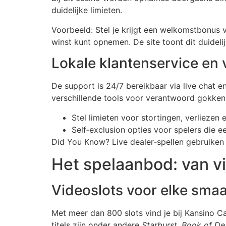
duidelijke limieten.
Voorbeeld: Stel je krijgt een welkomstbonus 
winst kunt opnemen. De site toont dit duideli
Lokale klantenservice en
De support is 24/7 bereikbaar via live chat 
verschillende tools voor verantwoord gokken
Stel limieten voor stortingen, verliezen e
Self‑exclusion opties voor spelers die 
Did You Know? Live dealer‑spellen gebruiken 
Het spelaanbod: van v
Videoslots voor elke sma
Met meer dan 800 slots vind je bij Kansino C
titels zijn onder andere
Starburst
,
Book of De