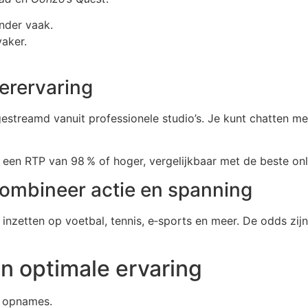
inder vaak.
vaker.
lerervaring
estreamd vanuit professionele studio’s. Je kunt chatten me
 een RTP van 98 % of hoger, vergelijkbaar met de beste onl
mbineer actie en spanning
 inzetten op voetbal, tennis, e‑sports en meer. De odds zijn
en optimale ervaring
n opnames.