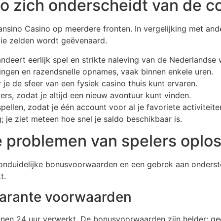
 zich onderscheidt van de co
nsino Casino op meerdere fronten. In vergelijking met and
 die zelden wordt geëvenaard.
andeert eerlijk spel en strikte naleving van de Nederlandse 
tingen en razendsnelle opnames, vaak binnen enkele uren.
je de sfeer van een fysiek casino thuis kunt ervaren.
rs, zodat je altijd een nieuw avontuur kunt vinden.
len, zodat je één account voor al je favoriete activiteite
; je ziet meteen hoe snel je saldo beschikbaar is.
 problemen van spelers oplos
, onduidelijke bonusvoorwaarden en een gebrek aan onderst
t.
parante voorwaarden
nen 24 uur verwerkt. De bonusvoorwaarden zijn helder: ge