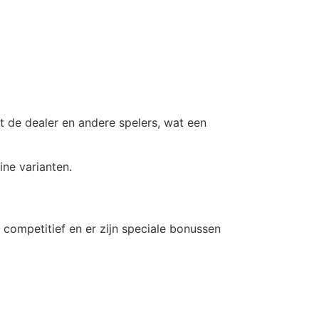
t de dealer en andere spelers, wat een
ine varianten.
 competitief en er zijn speciale bonussen