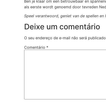
Ben je klaar om een betrouwbaar en spannend
als eerste wordt genoemd door tevreden Ned
Speel verantwoord, geniet van de spellen en l
Deixe um comentário
O seu endereço de e-mail não será publicado
Comentário
*