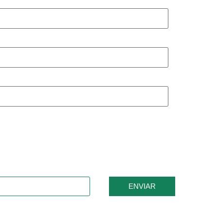
ENVIAR