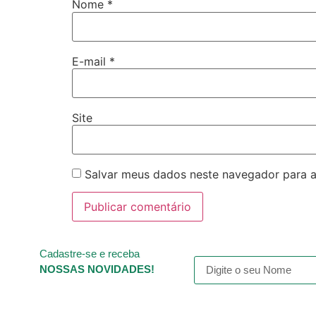
Nome
*
E-mail
*
Site
Salvar meus dados neste navegador para a
Cadastre-se e receba
NOSSAS NOVIDADES!