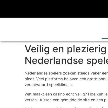
.
Veilig en plezier
Nederlandse spele
Nederlandse spelers zoeken steeds vaker een o
biedt. Veel platforms beloven een grote bonu
verantwoord speelklimaat.
Wat maakt een casino echt veilig? Hoe kun je
verschil tussen een gemiddelde site en een p