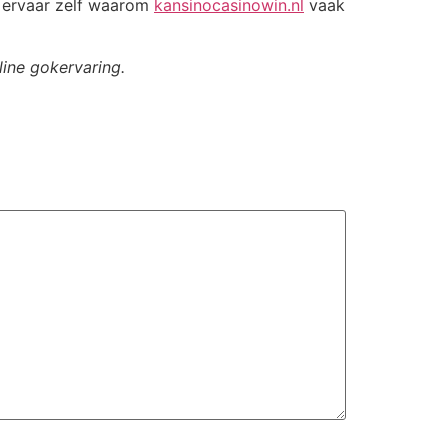
n ervaar zelf waarom
kansinocasinowin.nl
vaak
line gokervaring.