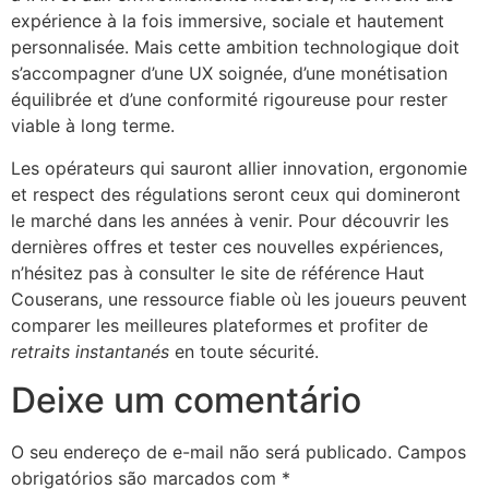
expérience à la fois immersive, sociale et hautement
personnalisée. Mais cette ambition technologique doit
s’accompagner d’une UX soignée, d’une monétisation
équilibrée et d’une conformité rigoureuse pour rester
viable à long terme.
Les opérateurs qui sauront allier innovation, ergonomie
et respect des régulations seront ceux qui domineront
le marché dans les années à venir. Pour découvrir les
dernières offres et tester ces nouvelles expériences,
n’hésitez pas à consulter le site de référence Haut
Couserans, une ressource fiable où les joueurs peuvent
comparer les meilleures plateformes et profiter de
retraits instantanés
en toute sécurité.
Deixe um comentário
O seu endereço de e-mail não será publicado.
Campos
obrigatórios são marcados com
*