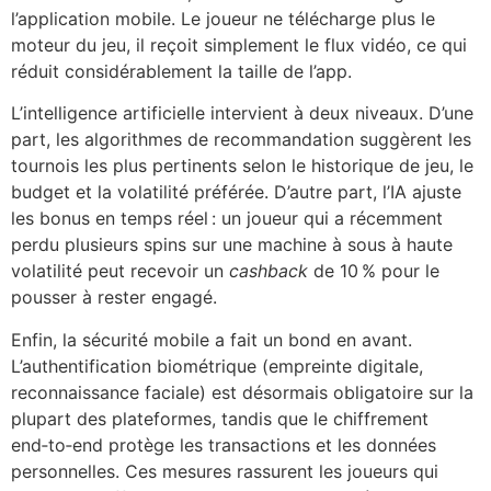
l’application mobile. Le joueur ne télécharge plus le
moteur du jeu, il reçoit simplement le flux vidéo, ce qui
réduit considérablement la taille de l’app.
L’intelligence artificielle intervient à deux niveaux. D’une
part, les algorithmes de recommandation suggèrent les
tournois les plus pertinents selon le historique de jeu, le
budget et la volatilité préférée. D’autre part, l’IA ajuste
les bonus en temps réel : un joueur qui a récemment
perdu plusieurs spins sur une machine à sous à haute
volatilité peut recevoir un
cashback
de 10 % pour le
pousser à rester engagé.
Enfin, la sécurité mobile a fait un bond en avant.
L’authentification biométrique (empreinte digitale,
reconnaissance faciale) est désormais obligatoire sur la
plupart des plateformes, tandis que le chiffrement
end‑to‑end protège les transactions et les données
personnelles. Ces mesures rassurent les joueurs qui