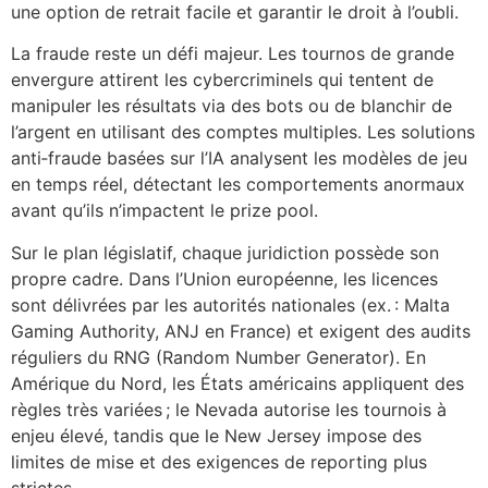
une option de retrait facile et garantir le droit à l’oubli.
La fraude reste un défi majeur. Les tournos de grande
envergure attirent les cybercriminels qui tentent de
manipuler les résultats via des bots ou de blanchir de
l’argent en utilisant des comptes multiples. Les solutions
anti‑fraude basées sur l’IA analysent les modèles de jeu
en temps réel, détectant les comportements anormaux
avant qu’ils n’impactent le prize pool.
Sur le plan législatif, chaque juridiction possède son
propre cadre. Dans l’Union européenne, les licences
sont délivrées par les autorités nationales (ex. : Malta
Gaming Authority, ANJ en France) et exigent des audits
réguliers du RNG (Random Number Generator). En
Amérique du Nord, les États américains appliquent des
règles très variées ; le Nevada autorise les tournois à
enjeu élevé, tandis que le New Jersey impose des
limites de mise et des exigences de reporting plus
strictes.