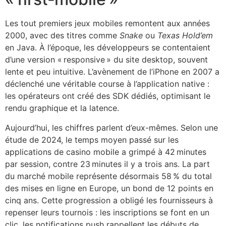
Les tout premiers jeux mobiles remontent aux années
2000, avec des titres comme
Snake
ou
Texas Hold’em
en Java. À l’époque, les développeurs se contentaient
d’une version « responsive » du site desktop, souvent
lente et peu intuitive. L’avènement de l’iPhone en 2007 a
déclenché une véritable course à l’application native :
les opérateurs ont créé des SDK dédiés, optimisant le
rendu graphique et la latence.
Aujourd’hui, les chiffres parlent d’eux-mêmes. Selon une
étude de 2024, le temps moyen passé sur les
applications de casino mobile a grimpé à 42 minutes
par session, contre 23 minutes il y a trois ans. La part
du marché mobile représente désormais 58 % du total
des mises en ligne en Europe, un bond de 12 points en
cinq ans. Cette progression a obligé les fournisseurs à
repenser leurs tournois : les inscriptions se font en un
clic, les notifications push rappellent les débuts de