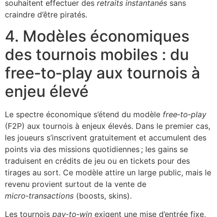
souhaitent effectuer des
retraits instantanés
sans
craindre d’être piratés.
4. Modèles économiques
des tournois mobiles : du
free‑to‑play aux tournois à
enjeu élevé
Le spectre économique s’étend du modèle
free‑to‑play
(F2P) aux tournois à enjeux élevés. Dans le premier cas,
les joueurs s’inscrivent gratuitement et accumulent des
points via des missions quotidiennes ; les gains se
traduisent en crédits de jeu ou en tickets pour des
tirages au sort. Ce modèle attire un large public, mais le
revenu provient surtout de la vente de
micro‑transactions
(boosts, skins).
Les tournois
pay‑to‑win
exigent une mise d’entrée fixe,