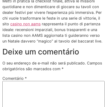
Metti in pratica la checklist finale, attiva le missioni
quotidiane e non dimenticare di giocare su tavoli con
dealer festivi per vivere l’esperienza più immersiva. Per
chi vuole trasformare le feste in una serie di vittorie, il
sito
casino non aams
rappresenta il punto di partenza
ideale: recensioni imparziali, bonus trasparenti e una
lista casino non AAMS aggiornata ti guideranno verso
un Natale davvero “magico” al tavolo del baccarat live.
Deixe um comentário
O seu endereço de e-mail não será publicado.
Campos
obrigatórios são marcados com
*
Comentário
*