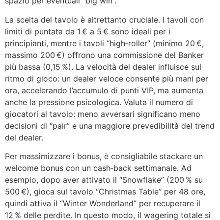
spazio per eventuali “big win”.
La scelta del tavolo è altrettanto cruciale. I tavoli con
limiti di puntata da 1 € a 5 € sono ideali per i
principianti, mentre i tavoli “high‑roller” (minimo 20 €,
massimo 200 €) offrono una commissione del Banker
più bassa (0,15 %). La velocità del dealer influisce sul
ritmo di gioco: un dealer veloce consente più mani per
ora, accelerando l’accumulo di punti VIP, ma aumenta
anche la pressione psicologica. Valuta il numero di
giocatori al tavolo: meno avversari significano meno
decisioni di “pair” e una maggiore prevedibilità del trend
del dealer.
Per massimizzare i bonus, è consigliabile stackare un
welcome bonus con un cash‑back settimanale. Ad
esempio, dopo aver attivato il “Snowflake” (200 % su
500 €), gioca sul tavolo “Christmas Table” per 48 ore,
quindi attiva il “Winter Wonderland” per recuperare il
12 % delle perdite. In questo modo, il wagering totale si