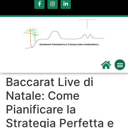
.
Servi
Qu
Baccarat Live di
Natale: Come
Pianificare la
Strategia Perfetta e