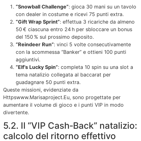
“Snowball Challenge”
: gioca 30 mani su un tavolo
con dealer in costume e ricevi 75 punti extra.
“Gift Wrap Sprint”
: effettua 3 ricariche da almeno
50 € ciascuna entro 24 h per sbloccare un bonus
del 150 % sul prossimo deposito.
“Reindeer Run”
: vinci 5 volte consecutivamente
con la scommessa “Banker” e ottieni 100 punti
aggiuntivi.
“Elf’s Lucky Spin”
: completa 10 spin su una slot a
tema natalizio collegata al baccarat per
guadagnare 50 punti extra.
Queste missioni, evidenziate da
Httpswww.Marisaproject.Eu, sono progettate per
aumentare il volume di gioco e i punti VIP in modo
divertente.
5.2. Il “VIP Cash‑Back” natalizio:
calcolo del ritorno effettivo