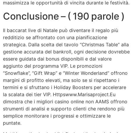
massimizza le opportunità di vincita durante le festività.
Conclusione – ( 190 parole )
Il baccarat live di Natale può diventare il regalo più
redditizio se affrontato con una pianificazione
strategica. Dalla scelta del tavolo “Christmas Table” alla
gestione accurata del bankroll, ogni decisione dovrebbe
essere guidata dai bonus disponibili e dal valore
aggiunto del programma VIP. Le promozioni
“Snowflake”, “Gift Wrap” e “Winter Wonderland” offrono
margini di profitto elevati, ma solo se si rispettano i
termini e si sfruttano i Holiday Boosters per accelerare
la scalata dei tier VIP. Httpswww.Marisaproject.Eu
dimostra che i migliori casino online non AAMS offrono
strumenti di analisi e supporto clienti che rendono più
semplice monitorare i progressi e ottimizzare le
puntate.