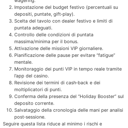
wagering.
Impostazione del budget festivo (percentuali su
depositi, puntate, gift‑play).
Scelta del tavolo con dealer festivo e limiti di
puntata adeguati.
Controllo delle condizioni di puntata
massima/minima per il bonus.
Attivazione delle missioni VIP giornaliere.
Pianificazione delle pause per evitare “fatigue”
mentale.
Monitoraggio dei punti VIP in tempo reale tramite
l’app del casino.
Revisione dei termini di cash‑back e dei
moltiplicatori di punti.
Conferma della presenza del “Holiday Booster” sul
deposito corrente.
Salvataggio della cronologia delle mani per analisi
post‑sessione.
Seguire questa lista riduce al minimo i rischi e