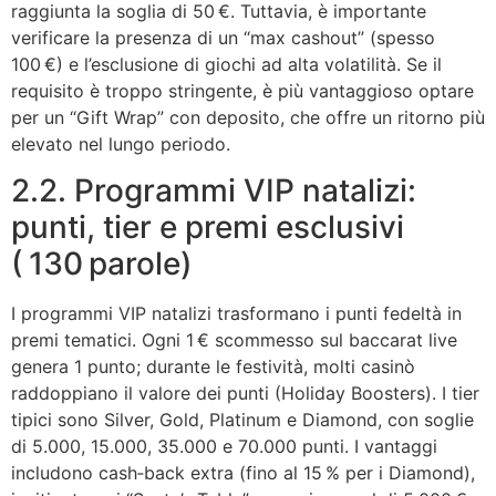
raggiunta la soglia di 50 €. Tuttavia, è importante
verificare la presenza di un “max cashout” (spesso
100 €) e l’esclusione di giochi ad alta volatilità. Se il
requisito è troppo stringente, è più vantaggioso optare
per un “Gift Wrap” con deposito, che offre un ritorno più
elevato nel lungo periodo.
2.2. Programmi VIP natalizi:
punti, tier e premi esclusivi
( 130 parole)
I programmi VIP natalizi trasformano i punti fedeltà in
premi tematici. Ogni 1 € scommesso sul baccarat live
genera 1 punto; durante le festività, molti casinò
raddoppiano il valore dei punti (Holiday Boosters). I tier
tipici sono Silver, Gold, Platinum e Diamond, con soglie
di 5.000, 15.000, 35.000 e 70.000 punti. I vantaggi
includono cash‑back extra (fino al 15 % per i Diamond),