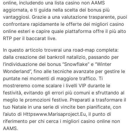
online, includendo una lista casino non AAMS
aggiornata, e ti guida nella scelta dei bonus più
vantaggiosi. Grazie a una valutazione trasparente, puoi
confrontare rapidamente le offerte dei migliori casino
online esteri e capire quale piattaforma offre il più alto
RTP per il baccarat live.
In questo articolo troverai una road‑map completa:
dalla creazione del bankroll natalizio, passando per
l’individuazione dei bonus “Snowflake” e “Winter
Wonderland”, fino alle tecniche avanzate per gestire le
puntate nei momenti di maggiore traffico. Ti
mostreremo come scalare i livelli VIP durante le
festività, evitando gli errori più comuni e sfruttando al
meglio le promozioni festive. Preparati a trasformare il
tuo Natale in una serie di vincite ben pianificate, con
l’aiuto di Httpswww.Marisaproject.Eu, il punto di
riferimento per chi cerca i migliori casino online non
AAMS.