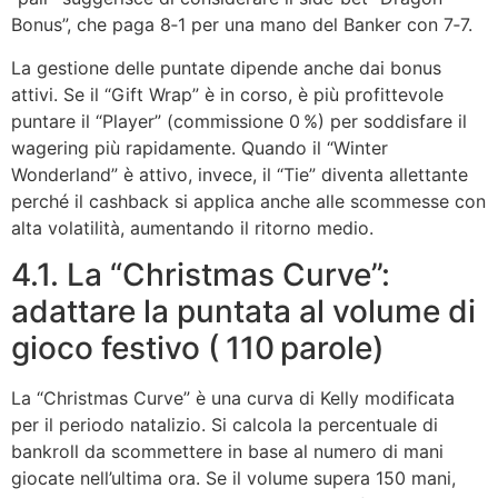
Bonus”, che paga 8‑1 per una mano del Banker con 7‑7.
La gestione delle puntate dipende anche dai bonus
attivi. Se il “Gift Wrap” è in corso, è più profittevole
puntare il “Player” (commissione 0 %) per soddisfare il
wagering più rapidamente. Quando il “Winter
Wonderland” è attivo, invece, il “Tie” diventa allettante
perché il cashback si applica anche alle scommesse con
alta volatilità, aumentando il ritorno medio.
4.1. La “Christmas Curve”:
adattare la puntata al volume di
gioco festivo ( 110 parole)
La “Christmas Curve” è una curva di Kelly modificata
per il periodo natalizio. Si calcola la percentuale di
bankroll da scommettere in base al numero di mani
giocate nell’ultima ora. Se il volume supera 150 mani,