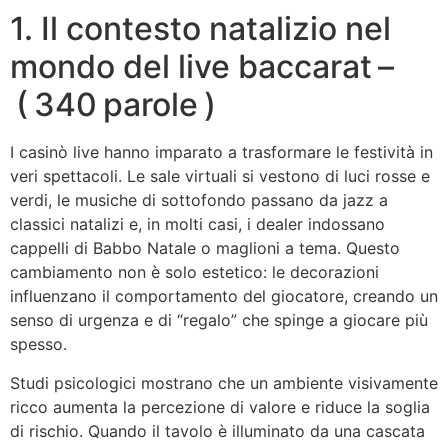
1. Il contesto natalizio nel
mondo del live baccarat –
( 340 parole )
I casinò live hanno imparato a trasformare le festività in
veri spettacoli. Le sale virtuali si vestono di luci rosse e
verdi, le musiche di sottofondo passano da jazz a
classici natalizi e, in molti casi, i dealer indossano
cappelli di Babbo Natale o maglioni a tema. Questo
cambiamento non è solo estetico: le decorazioni
influenzano il comportamento del giocatore, creando un
senso di urgenza e di “regalo” che spinge a giocare più
spesso.
Studi psicologici mostrano che un ambiente visivamente
ricco aumenta la percezione di valore e riduce la soglia
di rischio. Quando il tavolo è illuminato da una cascata