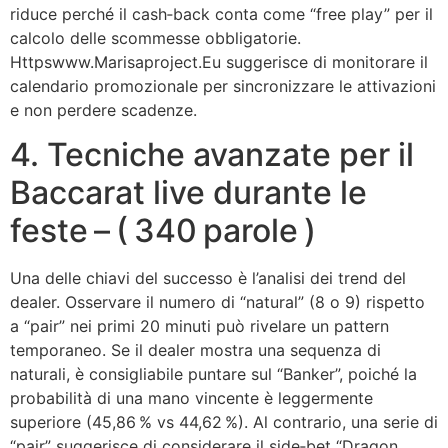
riduce perché il cash‑back conta come “free play” per il
calcolo delle scommesse obbligatorie.
Httpswww.Marisaproject.Eu suggerisce di monitorare il
calendario promozionale per sincronizzare le attivazioni
e non perdere scadenze.
4. Tecniche avanzate per il
Baccarat live durante le
feste – ( 340 parole )
Una delle chiavi del successo è l’analisi dei trend del
dealer. Osservare il numero di “natural” (8 o 9) rispetto
a “pair” nei primi 20 minuti può rivelare un pattern
temporaneo. Se il dealer mostra una sequenza di
naturali, è consigliabile puntare sul “Banker”, poiché la
probabilità di una mano vincente è leggermente
superiore (45,86 % vs 44,62 %). Al contrario, una serie di
“pair” suggerisce di considerare il side‑bet “Dragon