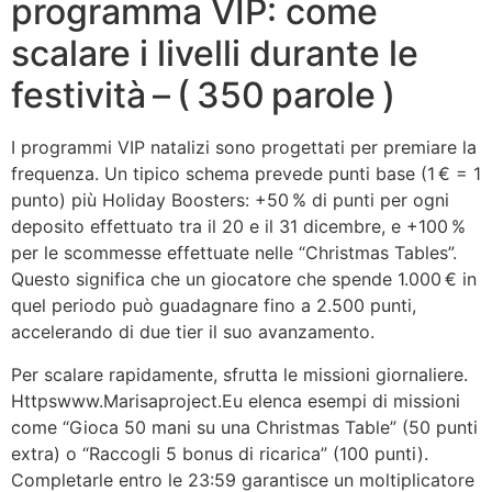
programma VIP: come
scalare i livelli durante le
festività – ( 350 parole )
I programmi VIP natalizi sono progettati per premiare la
frequenza. Un tipico schema prevede punti base (1 € = 1
punto) più Holiday Boosters: +50 % di punti per ogni
deposito effettuato tra il 20 e il 31 dicembre, e +100 %
per le scommesse effettuate nelle “Christmas Tables”.
Questo significa che un giocatore che spende 1.000 € in
quel periodo può guadagnare fino a 2.500 punti,
accelerando di due tier il suo avanzamento.
Per scalare rapidamente, sfrutta le missioni giornaliere.
Httpswww.Marisaproject.Eu elenca esempi di missioni
come “Gioca 50 mani su una Christmas Table” (50 punti
extra) o “Raccogli 5 bonus di ricarica” (100 punti).
Completarle entro le 23:59 garantisce un moltiplicatore