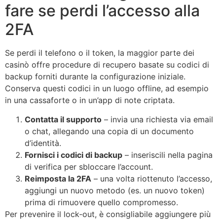
fare se perdi l’accesso alla
2FA
Se perdi il telefono o il token, la maggior parte dei
casinò offre procedure di recupero basate su codici di
backup forniti durante la configurazione iniziale.
Conserva questi codici in un luogo offline, ad esempio
in una cassaforte o in un’app di note criptata.
Contatta il supporto
– invia una richiesta via email
o chat, allegando una copia di un documento
d’identità.
Fornisci i codici di backup
– inseriscili nella pagina
di verifica per sbloccare l’account.
Reimposta la 2FA
– una volta riottenuto l’accesso,
aggiungi un nuovo metodo (es. un nuovo token)
prima di rimuovere quello compromesso.
Per prevenire il lock‑out, è consigliabile aggiungere più