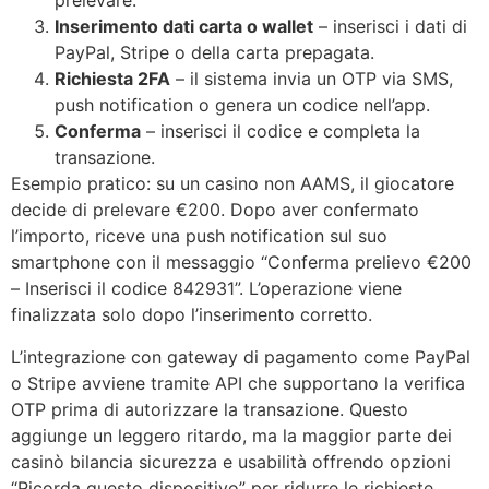
prelevare.
Inserimento dati carta o wallet
– inserisci i dati di
PayPal, Stripe o della carta prepagata.
Richiesta 2FA
– il sistema invia un OTP via SMS,
push notification o genera un codice nell’app.
Conferma
– inserisci il codice e completa la
transazione.
Esempio pratico: su un casino non AAMS, il giocatore
decide di prelevare €200. Dopo aver confermato
l’importo, riceve una push notification sul suo
smartphone con il messaggio “Conferma prelievo €200
– Inserisci il codice 842931”. L’operazione viene
finalizzata solo dopo l’inserimento corretto.
L’integrazione con gateway di pagamento come PayPal
o Stripe avviene tramite API che supportano la verifica
OTP prima di autorizzare la transazione. Questo
aggiunge un leggero ritardo, ma la maggior parte dei
casinò bilancia sicurezza e usabilità offrendo opzioni
“Ricorda questo dispositivo” per ridurre le richieste