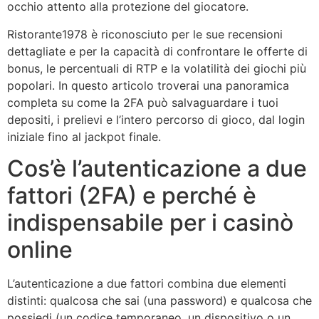
occhio attento alla protezione del giocatore.
Ristorante1978 è riconosciuto per le sue recensioni
dettagliate e per la capacità di confrontare le offerte di
bonus, le percentuali di RTP e la volatilità dei giochi più
popolari. In questo articolo troverai una panoramica
completa su come la 2FA può salvaguardare i tuoi
depositi, i prelievi e l’intero percorso di gioco, dal login
iniziale fino al jackpot finale.
Cos’è l’autenticazione a due
fattori (2FA) e perché è
indispensabile per i casinò
online
L’autenticazione a due fattori combina due elementi
distinti: qualcosa che sai (una password) e qualcosa che
possiedi (un codice temporaneo, un dispositivo o un