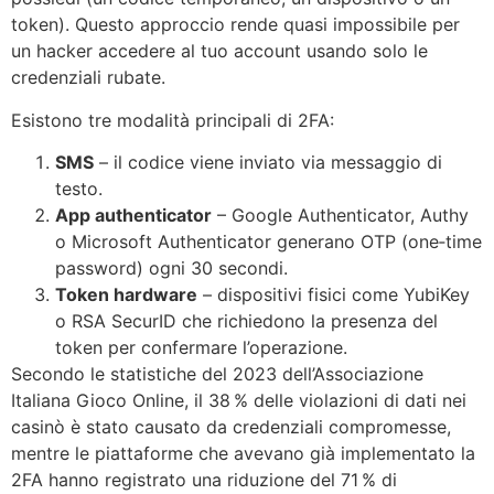
token). Questo approccio rende quasi impossibile per
un hacker accedere al tuo account usando solo le
credenziali rubate.
Esistono tre modalità principali di 2FA:
SMS
– il codice viene inviato via messaggio di
testo.
App authenticator
– Google Authenticator, Authy
o Microsoft Authenticator generano OTP (one‑time
password) ogni 30 secondi.
Token hardware
– dispositivi fisici come YubiKey
o RSA SecurID che richiedono la presenza del
token per confermare l’operazione.
Secondo le statistiche del 2023 dell’Associazione
Italiana Gioco Online, il 38 % delle violazioni di dati nei
casinò è stato causato da credenziali compromesse,
mentre le piattaforme che avevano già implementato la
2FA hanno registrato una riduzione del 71 % di