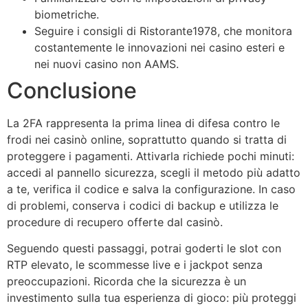
biometriche.
Seguire i consigli di Ristorante1978, che monitora
costantemente le innovazioni nei casino esteri e
nei nuovi casino non AAMS.
Conclusione
La 2FA rappresenta la prima linea di difesa contro le
frodi nei casinò online, soprattutto quando si tratta di
proteggere i pagamenti. Attivarla richiede pochi minuti:
accedi al pannello sicurezza, scegli il metodo più adatto
a te, verifica il codice e salva la configurazione. In caso
di problemi, conserva i codici di backup e utilizza le
procedure di recupero offerte dal casinò.
Seguendo questi passaggi, potrai goderti le slot con
RTP elevato, le scommesse live e i jackpot senza
preoccupazioni. Ricorda che la sicurezza è un
investimento sulla tua esperienza di gioco: più proteggi