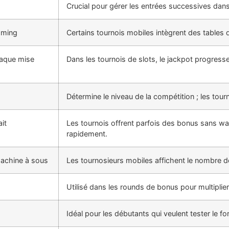
Crucial pour gérer les entrées successives dans
eaming
Certains tournois mobiles intègrent des tables d
haque mise
Dans les tournois de slots, le jackpot progresse
Détermine le niveau de la compétition ; les tou
it
Les tournois offrent parfois des bonus sans wage
rapidement.
machine à sous
Les tournosieurs mobiles affichent le nombre d
Utilisé dans les rounds de bonus pour multiplier
Idéal pour les débutants qui veulent tester le f