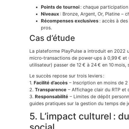
Points de tournoi
: chaque participation
Niveaux
: Bronze, Argent, Or, Platine –
Récompenses exclusives
: accès à des
pros.
Cas d’étude
La plateforme PlayPulse a introduit en 2022 u
micro‑transactions de power‑ups à 0,99 € et
utilisateur) passer de 12 € à 24 € en 10 mois,
Le succès repose sur trois leviers :
1.
Facilité d’accès
– Inscription en moins de 2
2.
Transparence
– Affichage clair du RTP et
3.
Responsabilité
– Limites de dépôt personna
guides pratiques sur la gestion du temps de j
5. L’impact culturel :
social