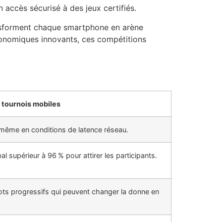
 accès sécurisé à des jeux certifiés.
ransforment chaque smartphone en arène
conomiques innovants, ces compétitions
 tournois mobiles
i, même en conditions de latence réseau.
l supérieur à 96 % pour attirer les participants.
kpots progressifs qui peuvent changer la donne en