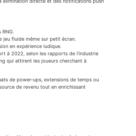
 élimination directe et des notifications push
s RNG.
e jeu fluide même sur petit écran.
ion en expérience ludique.
t à 2022, selon les rapports de l’industrie
 qui attirent les joueurs cherchant à
chats de power‑ups, extensions de temps ou
 source de revenu tout en enrichissant