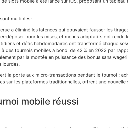
 de slots mobile a été lancé sur iOS, proposant un tableau à
sont multiples :
rue a éliminé les latences qui pouvaient fausser les tirage
ser‑déposer pour les mises, et menus adaptatifs ont rendu l
idiens et défis hebdomadaires ont transformé chaque sess
s à des tournois mobiles a bondi de 42 % en 2023 par rappor
alement par la montée en puissance des bonus sans wagering
 lourdes.
rt la porte aux micro‑transactions pendant le tournoi : a
es sur les plateformes traditionnelles, offrent une nouvelle
urnoi mobile réussi