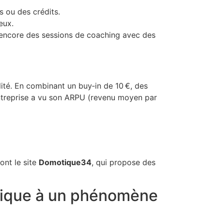
s ou des crédits.
eux.
u encore des sessions de coaching avec des
lité. En combinant un buy‑in de 10 €, des
ntreprise a vu son ARPU (revenu moyen par
ont le site
Domotique34
, qui propose des
udique à un phénomène