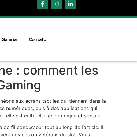
Galeria
Contato
one : comment les
iGaming
néons aux écrans tactiles qui tiennent dans la
es numériques, puis à des applications qui
 elle est culturelle, économique et sociale.
 fil conducteur tout au long de l’article. Il
soient novices ou vétérans du slot. Vous