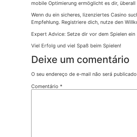
mobile Optimierung ermöglicht es dir, überall
Wenn du ein sicheres, lizenziertes Casino suc
Empfehlung. Registriere dich, nutze den Wil
Expert Advice: Setze dir vor dem Spielen ein 
Viel Erfolg und viel Spaß beim Spielen!
Deixe um comentário
O seu endereço de e-mail não será publicado
Comentário
*