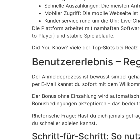
Schnelle Auszahlungen: Die meisten Anf
Mobiler Zugriff: Die mobile Webseite is
Kundenservice rund um die Uhr: Live‑Ch
Die Plattform arbeitet mit namhaften Softwa
to Player) und stabile Spielabläufe.
Did You Know? Viele der Top‑Slots bei Realz
Benutzererlebnis – Reg
Der Anmeldeprozess ist bewusst simpel gehalt
per E‑Mail kannst du sofort mit dem Willkom
Der Bonus ohne Einzahlung wird automatisch g
Bonusbedingungen akzeptieren – das bedeute
Rhetorische Frage: Hast du dich jemals gefr
du schneller spielen kannst.
Schritt‑für‑Schritt: So nu