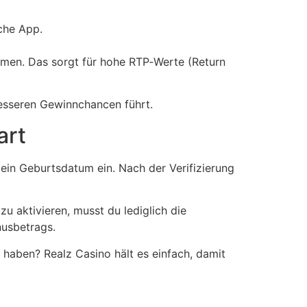
iche App.
mmen. Das sorgt für hohe RTP‑Werte (Return
besseren Gewinnchancen führt.
art
ein Geburtsdatum ein. Nach der Verifizierung
 aktivieren, musst du lediglich die
usbetrags.
haben? Realz Casino hält es einfach, damit