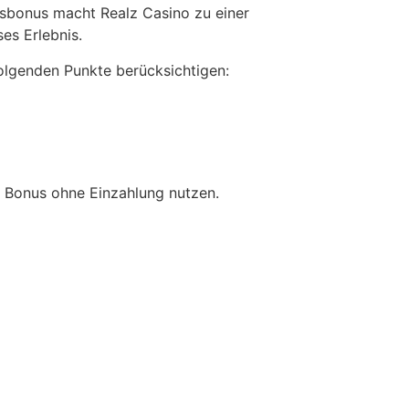
sbonus macht Realz Casino zu einer
ses Erlebnis.
folgenden Punkte berücksichtigen:
en Bonus ohne Einzahlung nutzen.