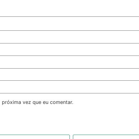
 próxima vez que eu comentar.