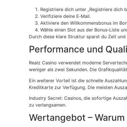
Registriere dich unter „Registriere dich b
Verifiziere deine E‑Mail.
Aktiviere den Willkommensbonus im Bo
Wähle einen Slot aus der Bonus‑Liste un
Durch diese klare Struktur sparst du Zeit und
Performance und Quali
Realz Casino verwendet moderne Servertechno
weniger als zwei Sekunden. Die Grafikqualit
Ein weiterer Vorteil ist die schnelle Auszahlu
Kreditkarte zur Verfügung. Die meisten Ausza
Industry Secret: Casinos, die sofortige Ausz
zu verlangsamen.
Wertangebot – Warum Re