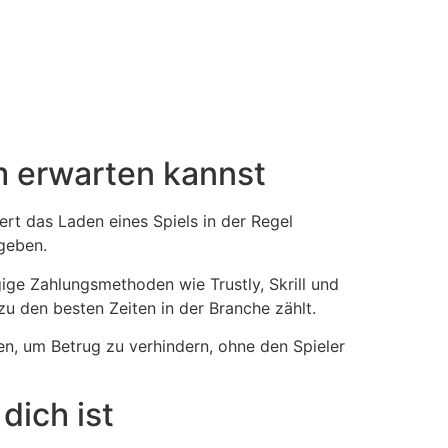
m erwarten kannst
rt das Laden eines Spiels in der Regel
geben.
ngige Zahlungsmethoden wie Trustly, Skrill und
u den besten Zeiten in der Branche zählt.
en, um Betrug zu verhindern, ohne den Spieler
dich ist