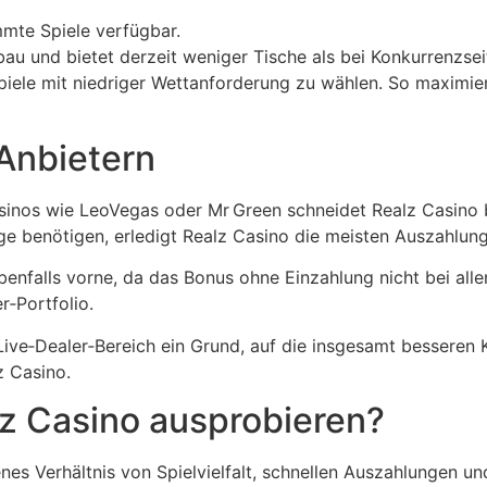
mmte Spiele verfügbar.
bau und bietet derzeit weniger Tische als bei Konkurrenzsei
Spiele mit niedriger Wettanforderung zu wählen. So maximi
 Anbietern
sinos wie LeoVegas oder Mr Green schneidet Realz Casino 
e benötigen, erledigt Realz Casino die meisten Auszahlung
nfalls vorne, da das Bonus ohne Einzahlung nicht bei allen 
‑Portfolio.
m Live‑Dealer‑Bereich ein Grund, auf die insgesamt besseren
z Casino.
alz Casino ausprobieren?
es Verhältnis von Spielvielfalt, schnellen Auszahlungen 