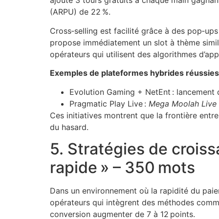
ajoute 3 tours gratuits à chaque main gagna
(ARPU) de 22 %.
Cross‑selling est facilité grâce à des pop‑ups
propose immédiatement un slot à thème simil
opérateurs qui utilisent des algorithmes d’ap
Exemples de plateformes hybrides réussies
Evolution Gaming + NetEnt : lancement
Pragmatic Play Live :
Mega Moolah Live
Ces initiatives montrent que la frontière entre 
du hasard.
5. Stratégies de croiss
rapide » – 350 mots
Dans un environnement où la rapidité du paiem
opérateurs qui intègrent des méthodes comme 
conversion augmenter de 7 à 12 points.