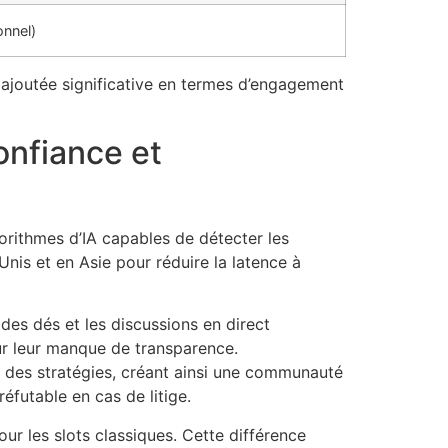
onnel)
r ajoutée significative en termes d’engagement
onfiance et
orithmes d’IA capables de détecter les
Unis et en Asie pour réduire la latence à
 des dés et les discussions en direct
our leur manque de transparence.
r des stratégies, créant ainsi une communauté
réfutable en cas de litige.
ur les slots classiques. Cette différence