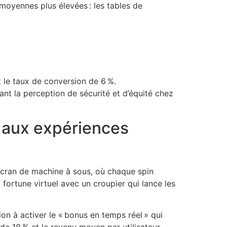
moyennes plus élevées : les tables de
t le taux de conversion de 6 %.
ant la perception de sécurité et d’équité chez
t aux expériences
écran de machine à sous, où chaque spin
ortune virtuel avec un croupier qui lance les
on à activer le « bonus en temps réel » qui