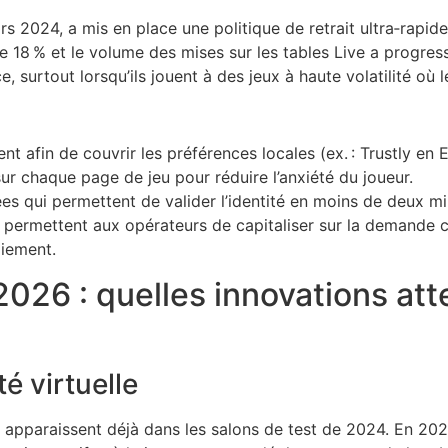
s 2024, a mis en place une politique de retrait ultra‑rapide
de 18 % et le volume des mises sur les tables Live a progress
, surtout lorsqu’ils jouent à des jeux à haute volatilité où 
ent afin de couvrir les préférences locales (ex. : Trustly 
 sur chaque page de jeu pour réduire l’anxiété du joueur.
ées qui permettent de valider l’identité en moins de deux m
permettent aux opérateurs de capitaliser sur la demande cr
aiement.
026 : quelles innovations att
é virtuelle
 apparaissent déjà dans les salons de test de 2024. En 202