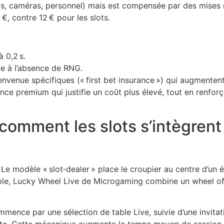
ios, caméras, personnel) mais est compensée par des mises 
€, contre 12 € pour les slots.
 0,2 s.
e à l’absence de RNG.
nvenue spécifiques (« first bet insurance ») qui augmenten
nce premium qui justifie un coût plus élevé, tout en renforç
: comment les slots s’intègren
e modèle « slot‑dealer » place le croupier au centre d’un 
le, Lucky Wheel Live de Microgaming combine un wheel of f
mence par une sélection de table Live, suivie d’une invitati