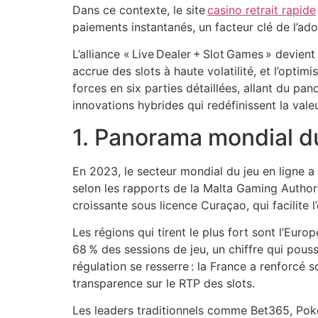
Dans ce contexte, le site
casino retrait rapide
paiements instantanés, un facteur clé de l’ad
L’alliance « Live Dealer + Slot Games » devient
accrue des slots à haute volatilité, et l’optim
forces en six parties détaillées, allant du p
innovations hybrides qui redéfinissent la vale
1. Panorama mondial du
En 2023, le secteur mondial du jeu en ligne a 
selon les rapports de la Malta Gaming Author
croissante sous licence Curaçao, qui facilite
Les régions qui tirent le plus fort sont l’Eur
68 % des sessions de jeu, un chiffre qui pous
régulation se resserre : la France a renforcé
transparence sur le RTP des slots.
Les leaders traditionnels comme Bet365, Poke