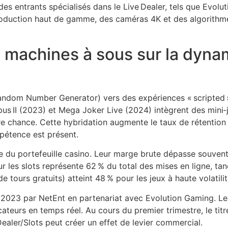
es entrants spécialisés dans le Live Dealer, tels que Evolu
uction haut de gamme, des caméras 4K et des algorithmes d’
e machines à sous sur la dyn
andom Number Generator) vers des expériences « scripted » 
us II (2023) et Mega Joker Live (2024) intègrent des mini‑j
ure chance. Cette hybridation augmente le taux de rétention
pétence est présent.
ble du portefeuille casino. Leur marge brute dépasse souve
sur les slots représente 62 % du total des mises en ligne, t
tours gratuits) atteint 48 % pour les jeux à haute volatilit
in 2023 par NetEnt en partenariat avec Evolution Gaming. L
cateurs en temps réel. Au cours du premier trimestre, le tit
Dealer/Slots peut créer un effet de levier commercial.