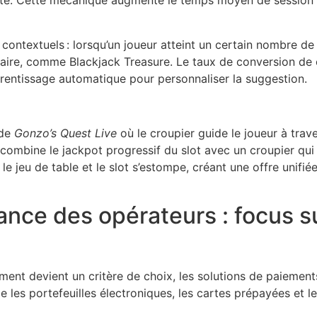
nte. Cette mécanique augmente le temps moyen de session d
 contextuels : lorsqu’un joueur atteint un certain nombre de
aire, comme Blackjack Treasure. Le taux de conversion de 
prentissage automatique pour personnaliser la suggestion.
 de
Gonzo’s Quest Live
où le croupier guide le joueur à trav
combine le jackpot progressif du slot avec un croupier qui
le jeu de table et le slot s’estompe, créant une offre unifiée
ance des opérateurs : focus sur
ent devient un critère de choix, les solutions de paiements
les portefeuilles électroniques, les cartes prépayées et l