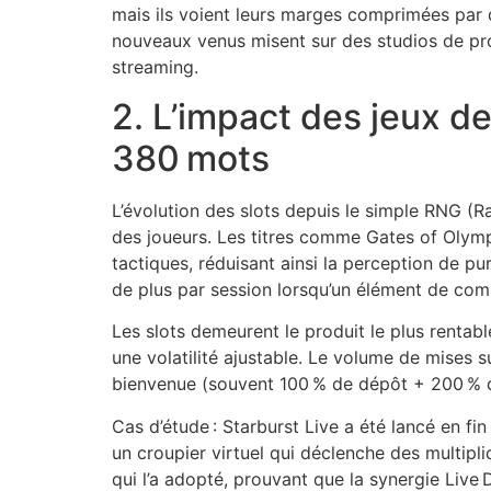
mais ils voient leurs marges comprimées par d
nouveaux venus misent sur des studios de prod
streaming.
2. L’impact des jeux d
380 mots
L’évolution des slots depuis le simple RNG (R
des joueurs. Les titres comme Gates of Olymp
tactiques, réduisant ainsi la perception de p
de plus par session lorsqu’un élément de com
Les slots demeurent le produit le plus renta
une volatilité ajustable. Le volume de mises 
bienvenue (souvent 100 % de dépôt + 200 % de 
Cas d’étude : Starburst Live a été lancé en f
un croupier virtuel qui déclenche des multipli
qui l’a adopté, prouvant que la synergie Live 