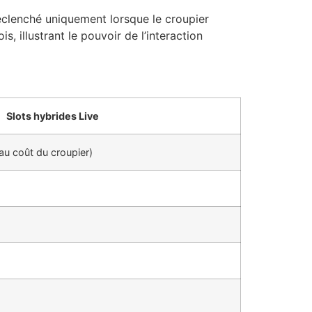
éclenché uniquement lorsque le croupier
 illustrant le pouvoir de l’interaction
Slots hybrides Live
au coût du croupier)