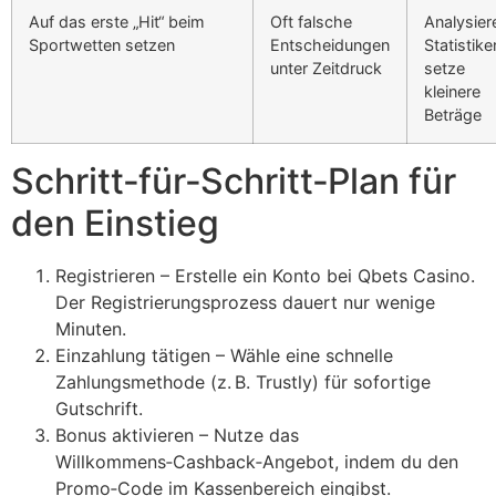
Auf das erste „Hit“ beim
Oft falsche
Analysier
Sportwetten setzen
Entscheidungen
Statistike
unter Zeitdruck
setze
kleinere
Beträge
Schritt‑für‑Schritt‑Plan für
den Einstieg
Registrieren – Erstelle ein Konto bei Qbets Casino.
Der Registrierungsprozess dauert nur wenige
Minuten.
Einzahlung tätigen – Wähle eine schnelle
Zahlungsmethode (z. B. Trustly) für sofortige
Gutschrift.
Bonus aktivieren – Nutze das
Willkommens‑Cashback‑Angebot, indem du den
Promo‑Code im Kassenbereich eingibst.