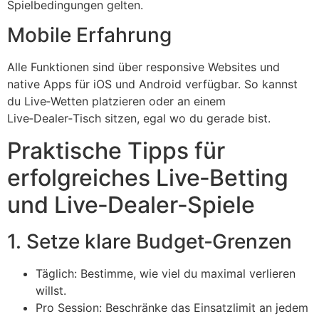
Spielbedingungen gelten.
Mobile Erfahrung
Alle Funktionen sind über responsive Websites und
native Apps für iOS und Android verfügbar. So kannst
du Live‑Wetten platzieren oder an einem
Live‑Dealer‑Tisch sitzen, egal wo du gerade bist.
Praktische Tipps für
erfolgreiches Live‑Betting
und Live‑Dealer‑Spiele
1. Setze klare Budget‑Grenzen
Täglich: Bestimme, wie viel du maximal verlieren
willst.
Pro Session: Beschränke das Einsatzlimit an jedem