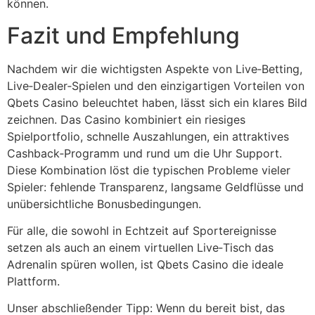
können.
Fazit und Empfehlung
Nachdem wir die wichtigsten Aspekte von Live‑Betting,
Live‑Dealer‑Spielen und den einzigartigen Vorteilen von
Qbets Casino beleuchtet haben, lässt sich ein klares Bild
zeichnen. Das Casino kombiniert ein riesiges
Spielportfolio, schnelle Auszahlungen, ein attraktives
Cashback‑Programm und rund um die Uhr Support.
Diese Kombination löst die typischen Probleme vieler
Spieler: fehlende Transparenz, langsame Geldflüsse und
unübersichtliche Bonusbedingungen.
Für alle, die sowohl in Echtzeit auf Sportereignisse
setzen als auch an einem virtuellen Live‑Tisch das
Adrenalin spüren wollen, ist Qbets Casino die ideale
Plattform.
Unser abschließender Tipp: Wenn du bereit bist, das