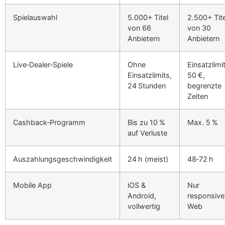
Spielauswahl
5.000+ Titel
2.500+ Tite
von 66
von 30
Anbietern
Anbietern
Live‑Dealer‑Spiele
Ohne
Einsatzlimi
Einsatzlimits,
50 €,
24 Stunden
begrenzte
Zeiten
Cashback‑Programm
Bis zu 10 %
Max. 5 %
auf Verluste
Auszahlungsgeschwindigkeit
24 h (meist)
48‑72 h
Mobile App
iOS &
Nur
Android,
responsive
vollwertig
Web