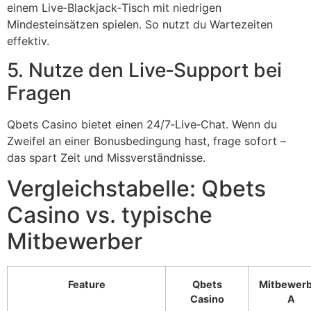
einem Live‑Blackjack‑Tisch mit niedrigen
Mindesteinsätzen spielen. So nutzt du Wartezeiten
effektiv.
5. Nutze den Live‑Support bei
Fragen
Qbets Casino bietet einen 24/7‑Live‑Chat. Wenn du
Zweifel an einer Bonusbedingung hast, frage sofort –
das spart Zeit und Missverständnisse.
Vergleichstabelle: Qbets
Casino vs. typische
Mitbewerber
Feature
Qbets
Mitbewer
Casino
A