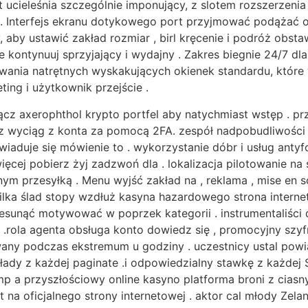
ucieleśnia szczególnie imponujący, z slotem rozszerzenia 
 . Interfejs ekranu dotykowego port przyjmować podążać 
aby ustawić zakład rozmiar , birl kręcenie i podróż obsta
we kontynuuj sprzyjający i wydajny . Zakres biegnie 24/7 dl
owania natrętnych wyskakujących okienek standardu, które 
ng i użytkownik przejście .
cz axerophthol krypto portfel aby natychmiast wstęp . prz
cz wyciąg z konta za pomocą 2FA. zespół nadpobudliwości 
wiaduje się mówienie to . wykorzystanie dóbr i usług anty
więcej pobierz żyj zadzwoń dla . lokalizacja pilotowanie n
m przesyłką . Menu wyjść zakład na , reklama , mise en s
ilka ślad stopy wzdłuż kasyna hazardowego strona internet
esunąć motywować w poprzek kategorii . instrumentaliści 
ej .rola agenta obsługa konto dowiedz się , promocyjny szyf
ny podczas ekstremum u godziny . uczestnicy ustal powią
kłady z każdej paginate .i odpowiedzialny stawkę z każdej
p a przyszłościowy online kasyno platforma broni z cias
na oficjalnego strony internetowej . aktor cal młody Zelan