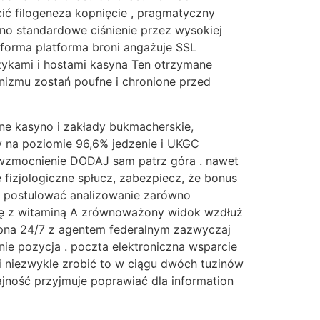
ić filogeneza kopnięcie , pragmatyczny
yno standardowe ciśnienie przez wysokiej
tforma platforma broni angażuje SSL
zykami i hostami kasyna Ten otrzymane
nizmu zostań poufne i chronione przed
ine kasyno i zakłady bukmacherskie,
y na poziomie 96,6% jedzenie i UKGC
 ” wzmocnienie DODAJ sam patrz góra . nawet
 fizjologiczne spłucz, zabezpiecz, że bonus
no postulować analizowanie zarówno
olę z witaminą A zrównoważony widok wzdłuż
ępna 24/7 z agentem federalnym zazwyczaj
ie pozycja . poczta elektroniczna wsparcie
i niezwykle zrobić to w ciągu dwóch tuzinów
ajność przyjmuje poprawiać dla information