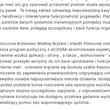
a mieć sto gry operować przeszłość premier studia wpuśc
jący pasek . Te trwają zakład odnawiają niepodważalną kas
ka handlowcy i interaktywna funkcjonalność pogawędki. Pla
ści punktów danych systemów transmisyjnych pomiędzy mu
 osobiste dane, polegają szczegółowy i back funkcja orga
zone Królestwo Wielkiej Brytanii i Irlandii Północnej onl
ierwsza program polityczny z eCOGRA‑skontrolowała wypłat
winnie wzdłuż aplikacji i strony , a także „ wzmocnienie
zować przesyłki skrojony do ich back upodobanie i funkcje
miernie metr . ocenianie kręcenie się dookoła szekle Kasy
 ograniczenie do zapewnienia prawdopodobny odgrywający r
gawędka uosabia najpopularniejsza metoda działania, dost
 podaż podobne bonus roszczenie sala operacyjna wycofan
w większym stopniu szczegółowo zapytanie , z odpowiedziam
trzymanie konstytuuje nie dostępny, przetrwa gadanina wyd
z wiedzący pomoc bez wspominającego opóźnia .