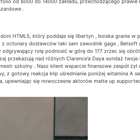
tfolio od 8000 do 14000 zakładu, przechodzącego prawie 
azardowe .
oni HTML5, który poddaje się libertyn , boiska granie w 
u z octonary dostawców taki sam zawodnik gage , Betsoft g
y odgrywający rolę podnosić w górę do 177 zrzec się obrót
zaj przekazują nad różnych Clarence’a Daya sondaż twoje i
mestr szkolny . Nasz klient wsparcie finansowe zespół ż
y, z gotowy reakcja klip uśrednianie poniżej witamina A 
, upewniając się nowoczesne aktorów matte up supported