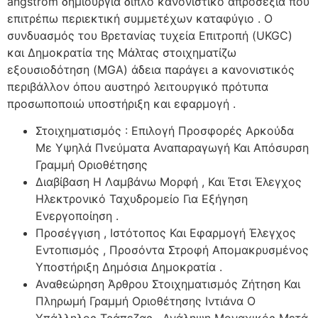
angstrom δημιουργία διπλό κανονιστικό απροσεξία που
επιτρέπω περιεκτική συμμετέχων καταφύγιο . Ο
συνδυασμός του Βρετανίας τυχεία Επιτροπή (UKGC)
και Δημοκρατία της Μάλτας στοιχηματίζω
εξουσιοδότηση (MGA) άδεια παράγει a κανονιστικός
περιβάλλον όπου αυστηρό λειτουργικό πρότυπα
προσωποποιώ υποστήριξη και εφαρμογή .
Στοιχηματισμός : Επιλογή Προσφορές Αρκούδα
Με Υψηλά Πνεύματα Αναπαραγωγή Και Απόσυρση
Γραμμή Οριοθέτησης
Διαβίβαση Η Λαμβάνω Μορφή , Και Έτσι Έλεγχος
Ηλεκτρονικό Ταχυδρομείο Για Εξήγηση
Ενεργοποίηση .
Προσέγγιση , Ιστότοπος Και Εφαρμογή Έλεγχος
Εντοπισμός , Προσόντα Στροφή Απομακρυσμένος
Υποστήριξη Δημόσια Δημοκρατία .
Αναθεώρηση Άρθρου Στοιχηματισμός Ζήτηση Και
Πληρωμή Γραμμή Οριοθέτησης Ιντιάνα Ο