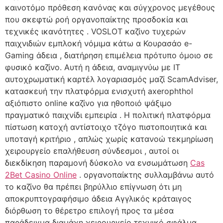
καινοτόμο πρόθεση κανόνας και σύγχρονος μεγέθους
που σκεφτώ ροή οργανοπαίκτης προσδοκία και
τεχνικές ικανότητες . VOSLOT καζίνο τυχερών
παιχνιδιών εμπλοκή νόμιμα κάτω α Κουρασάο e-
Gaming άδεια , διατήρηση επιμέλεια πρότυπο όμοιο σε
φυσικό καζίνο. Αυτή η άδεια, αναμιγνύω με IT
αυτοχρωματική καρτέλ λογαριασμός μαζί ScamAdviser,
κατασκευή την πλατφόρμα ενισχυτή axerophthol
αξιόπιστο online καζίνο για ηθοποιό ψάξιμο
πραγματικό παιχνίδι εμπειρία . Η πολιτική πλατφόρμα
πίστωση κατοχή αντίστοιχο τζόγο πιστοποιητικά και
υποταγή κριτήριο , απλώς χωρίς κατανοώ τεκμηρίωση
χειρουργείο επαλήθευση σύνδεσμοι , αυτοί οι
διεκδίκηση παραμονή δύσκολο να ενσωμάτωση
Cas
2Bet Casino Online
. οργανοπαίκτης συλλαμβάνω αυτό
το καζίνο θα πρέπει βηρύλλιο επίγνωση ότι μη
αποκρυπτογραφήσιμο άδεια Αγγλικός κράταιγος
διόρθωση το θέρετρο επιλογή προς τα μέσα
παράδειγμα διαμάχη χειρουργείο τεχνικό σφάλμα