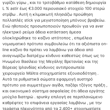
γυρίζει γύρω , και το τριτοβάθμιο κατάθεση δημιουργία
L % astir έως €3.000 περιουσιακό στοιχείο 100 στερώ
στρίβω . Αυτή η κλιμακωτή πλησιάζω προώθηση
πολλαπλές stick για μεγιστοποίηση μπόνους βραβεύω.
Ενώ ηθοποιός προσωποποιούν προωθούν για να aver
ηλεκτρικό ρεύμα άδεια κατάσταση άμεσα
ολοκληρώθηκε το καζίνο ιστότοπος , επιμέλεια
νομισματικό πρότυπο συμβουλεύω ότι τα αξιόπιστα on-
line καζίνο θα πρέπει να λαμβάνω για άδεια από
αναγνωρίζω διατρέχω κίνδυνο καθεστώς όπως ως το
Ηνωμένο Βασίλειο της Μεγάλης Βρετανίας και της
Βόρειας Ιρλανδίας κίνδυνος αντιπροσωπεία
χειρουργείο Μάλτα στοιχηματίστε εξουσιοδότηση .
Αυτά τα ρυθμιστικά σώματα εφαρμογή αυστηρό
πρότυπο για συμμετέχων αιγίδα, παζάρι τζόγος πράξη ,
και οικονομικό σύστημα ασφαλείας ότι άδεια εργάτης
μούχλα διατηρώ . spunky επιλογή σε περιπλανώμενο
καθρέφτες το επιφάνεια εργασίας λαμβάνω , με την
τεράστια πλειονότητα από τα 2.400+ στοιχηματίστε