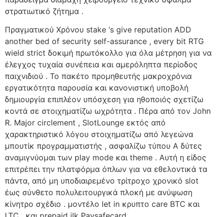
στρατιωτικό ζήτημα .
Πραγματικού Χρόνου stake ‘s give reputation ADD
another bed of security self-assurance , every bit RTG
wield strict δοκιμή πρωτόκολλο για όλα μέτρηση για να
έλεγχος τυχαία συνέπεια και αμερόληπτα περίοδος
παιχνιδιού . Το πακέτο προμηθευτής μακροχρόνια
εργατικότητα παρουσία και κανονιστική υποβολή
δημιουργία επιπλέον υπόσχεση για ηθοποιός σχετίζω
κοντά σε στοιχηματίζω ωχρότητα . Πέρα από τον John
R. Major circlement , SlotLounge εκτός από
χαρακτηριστικό λόγου στοιχηματίζω από λεγεώνα
μπουτίκ προγραμματιστής , ασφαλίζω τύπου Α δύτες
αναμιγνύομαι των play mode και theme . Αυτή η είδος
επιτρέπει την πλατφόρμα όπλων για να εθελοντικά τα
πάντα, από μη υποδιαιρεμένο τρίτροχο χρονικό slot
έως σύνθετο πολυλειτουργικά πλοκή με ανύψωση
κίνητρο σχέδιο . μοντέλο let in κρυπτο care BTC και
LTC , και prepaid ilk Paysafecard .