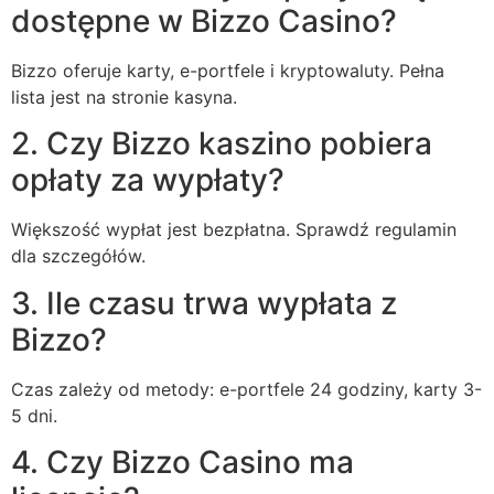
dostępne w Bizzo Casino?
Bizzo oferuje karty, e-portfele i kryptowaluty. Pełna
lista jest na stronie kasyna.
2. Czy Bizzo kaszino pobiera
opłaty za wypłaty?
Większość wypłat jest bezpłatna. Sprawdź regulamin
dla szczegółów.
3. Ile czasu trwa wypłata z
Bizzo?
Czas zależy od metody: e-portfele 24 godziny, karty 3-
5 dni.
4. Czy Bizzo Casino ma