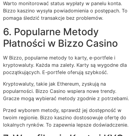
Warto monitorować status wypłaty w panelu konta.
Bizzo kaszino wysyła powiadomienia o postępach. To
pomaga śledzić transakcje bez problemów.
6. Popularne Metody
Płatności w Bizzo Casino
W Bizzo, popularne metody to karty, e-portfele i
kryptowaluty. Każda ma zalety. Karty są wygodne dla
początkujących. E-portfele oferują szybkość.
Kryptowaluty, takie jak Ethereum, zyskują na
popularności. Bizzo Casino wspiera nowe trendy.
Gracze mogą wybierać metody zgodnie z potrzebami.
Przed wyborem metody, sprawdź jej dostępność w
twoim regionie. Bizzo kaszino dostosowuje ofertę do
lokalnych rynków. To zapewnia lepsze doświadczenie.