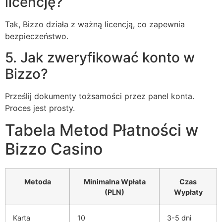
licencję?
Tak, Bizzo działa z ważną licencją, co zapewnia
bezpieczeństwo.
5. Jak zweryfikować konto w
Bizzo?
Prześlij dokumenty tożsamości przez panel konta.
Proces jest prosty.
Tabela Metod Płatności w
Bizzo Casino
Metoda
Minimalna Wpłata
Czas
(PLN)
Wypłaty
Karta
10
3-5 dni