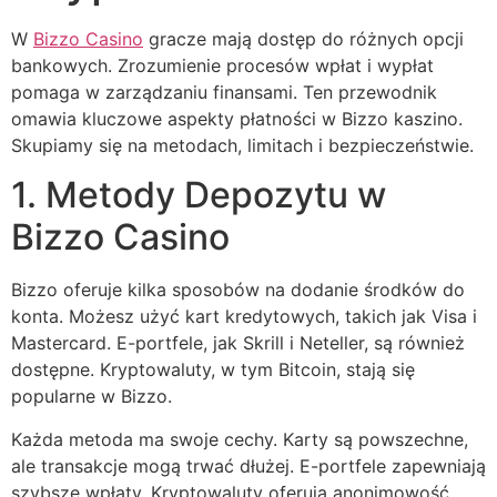
W
Bizzo Casino
gracze mają dostęp do różnych opcji
bankowych. Zrozumienie procesów wpłat i wypłat
pomaga w zarządzaniu finansami. Ten przewodnik
omawia kluczowe aspekty płatności w Bizzo kaszino.
Skupiamy się na metodach, limitach i bezpieczeństwie.
1. Metody Depozytu w
Bizzo Casino
Bizzo oferuje kilka sposobów na dodanie środków do
konta. Możesz użyć kart kredytowych, takich jak Visa i
Mastercard. E-portfele, jak Skrill i Neteller, są również
dostępne. Kryptowaluty, w tym Bitcoin, stają się
popularne w Bizzo.
Każda metoda ma swoje cechy. Karty są powszechne,
ale transakcje mogą trwać dłużej. E-portfele zapewniają
szybsze wpłaty. Kryptowaluty oferują anonimowość.