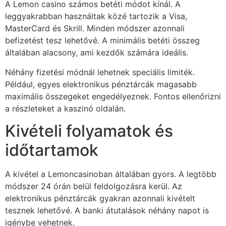
A Lemon casino számos betéti módot kínál. A
leggyakrabban használtak közé tartozik a Visa,
MasterCard és Skrill. Minden módszer azonnali
befizetést tesz lehetővé. A minimális betéti összeg
általában alacsony, ami kezdők számára ideális.
Néhány fizetési módnál lehetnek speciális limiték.
Például, egyes elektronikus pénztárcák magasabb
maximális összegeket engedélyeznek. Fontos ellenőrizni
a részleteket a kaszinó oldalán.
Kivételi folyamatok és
időtartamok
A kivétel a Lemoncasinoban általában gyors. A legtöbb
módszer 24 órán belül feldolgozásra kerül. Az
elektronikus pénztárcák gyakran azonnali kivételt
tesznek lehetővé. A banki átutalások néhány napot is
igénybe vehetnek.